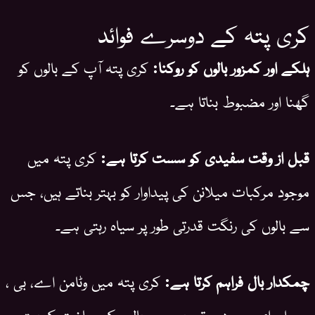
کری پتہ کے دوسرے فوائد
ہلکے اور کمزور بالوں کو روکنا:
کری پتہ آپ کے بالوں کو
گھنا اور مضبوط بناتا ہے۔
قبل از وقت سفیدی کو سست کرتا ہے:
کری پتہ میں
موجود مرکبات میلانن کی پیداوار کو بہتر بناتے ہیں، جس
سے بالوں کی رنگت قدرتی طور پر سیاہ رہتی ہے۔
چمکدار بال فراہم کرتا ہے:
کری پتہ میں وٹامن اے، بی ،
سی اور ای موجود ہوتے ہیں، جو بالوں کی ساخت کو بہتر