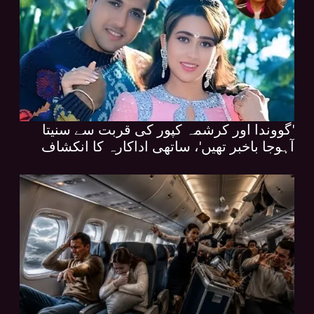
'گووندا اور کرشمہ کپور کی قربت سے سنیتا
آہوجا باخبر تھیں'، ساتھی اداکارہ کا انکشاف