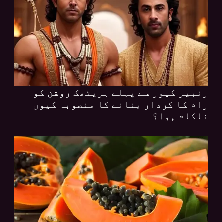
رنبیر کپور سے پہلے ہریتھک روشن کو
رام کا کردار بنانے کا منصوبہ کیوں
ناکام ہوا؟