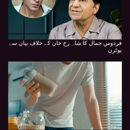
فردوس جمال کا شاہ رخ خان کے خلاف بیان سے
یوٹرن