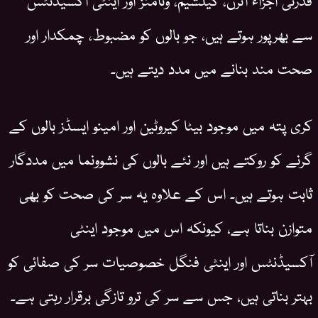
سے بھرپور ہوتے ہیں، جو بالوں کو مضبوط، چمکدار اور
صحت مند بنانے میں مدد دیتے ہیں۔
کری پتہ میں موجود بیٹا کیروٹین اور امینو ایسڈز بالوں کے
گرنے کو روکتے ہیں اور نئے بالوں کی نشوونما میں مددگار
ثابت ہوتے ہیں۔ اس کے علاوہ یہ سر کی صحت کو بھی
متوازن بناتا ہے، کیونکہ اس میں موجود اینٹی
آکسیڈنٹس اور اینٹی فنگل خصوصیات سر کی صفائی کو
بہتر بناتی ہیں، جس سے سر کی ترو تازگی برقرار رہتی ہے۔