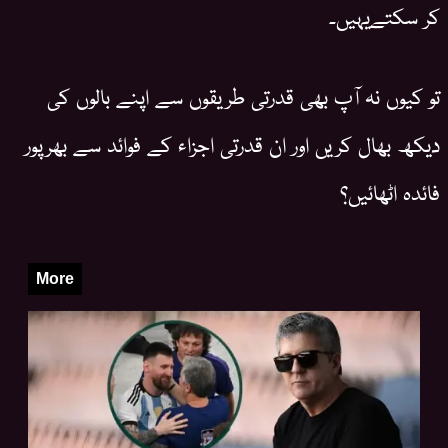
کر سکتےیہیں۔
تو کیوں نہ آپ بھی قدرتی طریقوں سے اپنے بالوں کی
دیکھ بھال کریں اور ان قدرتی اجزاء کے فوائد سے بھرپور
فائدہ اٹھائیں؟
More