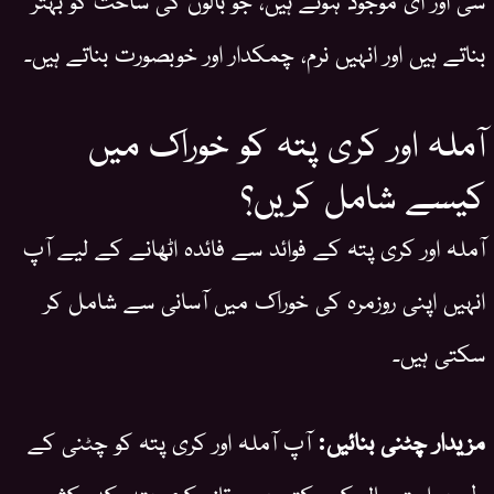
بناتے ہیں اور انہیں نرم، چمکدار اور خوبصورت بناتے ہیں۔
آملہ اور کری پتہ کو خوراک میں
کیسے شامل کریں؟
آملہ اور کری پتہ کے فوائد سے فائدہ اٹھانے کے لیے آپ
انہیں اپنی روزمرہ کی خوراک میں آسانی سے شامل کر
سکتی ہیں۔
مزیدار چٹنی بنائیں:
آپ آملہ اور کری پتہ کو چٹنی کے
طور پر استعمال کر سکتی ہیں۔ تازہ کری پتہ، کدو کش