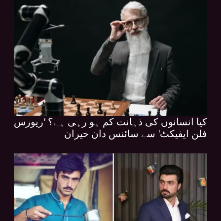
کیا انسانوں کی ذہانت کم ہو رہی ہے؟ 'ریورس
فلن ایفیکٹ' سے سائنس دان حیران