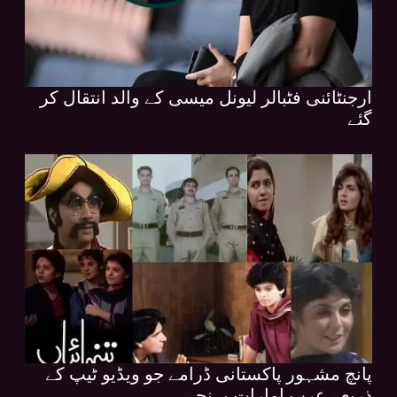
ارجنٹائنی فٹبالر لیونل میسی کے والد انتقال کر
گئے
پانچ مشہور پاکستانی ڈرامے جو ویڈیو ٹیپ کے
ذریعے عرب امارات پہنچے