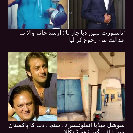
'پاسپورٹ نہیں دیا جارہا': ارشد چائے والا نے
عدالت سے رجوع کر لیا
سوشل میڈیا انفلوئنسر نے سنجے دت کا پاکستان
میں آبائی گھر ڈھونڈ نکالا