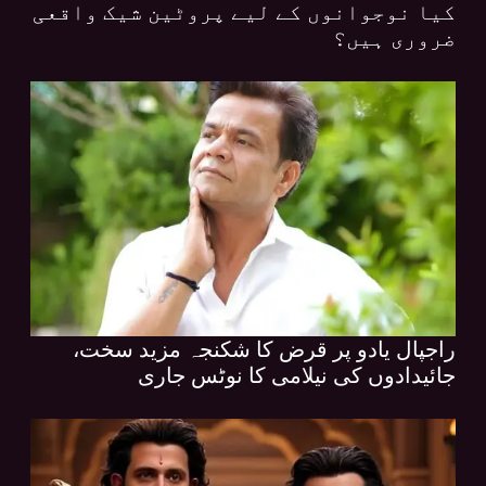
کیا نوجوانوں کے لیے پروٹین شیک واقعی
ضروری ہیں؟
راجپال یادو پر قرض کا شکنجہ مزید سخت،
جائیدادوں کی نیلامی کا نوٹس جاری