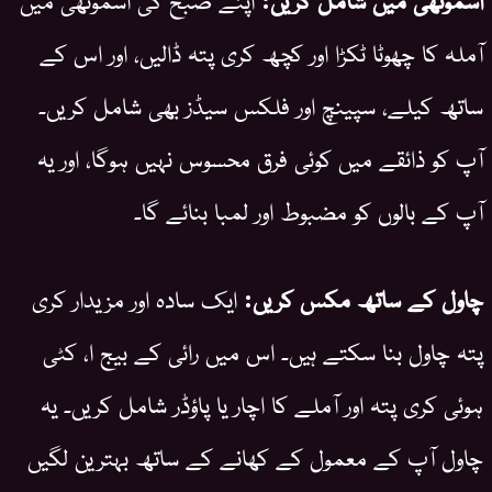
آملہ کا چھوٹا ٹکڑا اور کچھ کری پتہ ڈالیں، اور اس کے
ساتھ کیلے، سپینچ اور فلکس سیڈز بھی شامل کریں۔
آپ کو ذائقے میں کوئی فرق محسوس نہیں ہوگا، اور یہ
آپ کے بالوں کو مضبوط اور لمبا بنائے گا۔
چاول کے ساتھ مکس کریں:
ایک سادہ اور مزیدار کری
پتہ چاول بنا سکتے ہیں۔ اس میں رائی کے بیج ا، کٹی
ہوئی کری پتہ اور آملے کا اچار یا پاؤڈر شامل کریں۔ یہ
چاول آپ کے معمول کے کھانے کے ساتھ بہترین لگیں