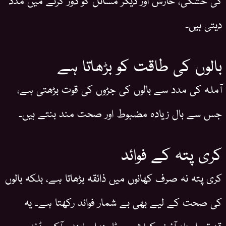
دیتی ہیں۔
بالوں کی طاقت کو بڑھاتا ہے
آملہ کی مدد سے بالوں کی جڑوں کی قوت بڑھتی ہے،
جس سے بال زیادہ مضبوط اور صحت مند بنتے ہیں۔
کری پتہ کے فوائد
کری پتہ نہ صرف کھانوں میں ذائقہ بڑھاتا ہے، بلکہ بالوں
کی صحت کے لیے بھی بے شمار فوائد رکھتا ہے۔ یہ
قدرتی اجزاء آئرن، کیلشیم، وٹامنز اور اینٹی آکسیڈنٹس