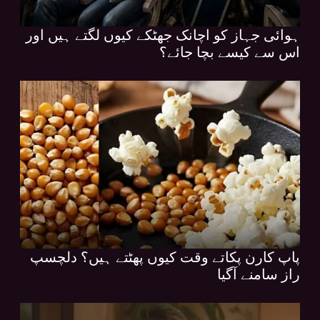
ہوائی جہاز کو اچانک جھٹکے کیوں لگتے ہیں اور
اس سے کیسے بچا جائے؟
پاپ کارن پکاتے وقت کیوں پھٹتے ہیں؟ دلچسپ
راز سامنے آگیا