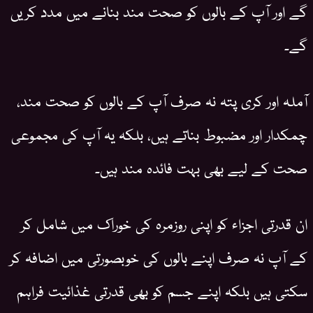
گے اور آپ کے بالوں کو صحت مند بنانے میں مدد کریں
گے۔
آملہ اور کری پتہ نہ صرف آپ کے بالوں کو صحت مند،
چمکدار اور مضبوط بناتے ہیں، بلکہ یہ آپ کی مجموعی
صحت کے لیے بھی بہت فائدہ مند ہیں۔
ان قدرتی اجزاء کو اپنی روزمرہ کی خوراک میں شامل کر
کے آپ نہ صرف اپنے بالوں کی خوبصورتی میں اضافہ کر
سکتی ہیں بلکہ اپنے جسم کو بھی قدرتی غذائیت فراہم