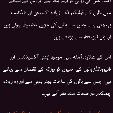
میں بالوں کے فولیکلز تک زیادہ آکسیجن اور غذائیت
پہنچتی ہے، جس سے بالوں کی جڑیں مضبوط ہوتی ہیں
اور بال تیز رفتار سے بڑھتے ہیں۔
اس کے علاوہ، آملہ میں موجود اینٹی آکسیڈنٹس اور
فلیوونائڈز بالوں کے خلیوں کو روزانہ کے نقصان سے بچاتے
ہیں، جس سے بالوں کی ساخت بہتر ہوتی ہے اور وہ زیادہ
چمکدار اور صحت مند نظر آتے ہیں۔
بچوں کے بال سفید ہونے لگیں تو انہیں یہ خوراک کھلائیں