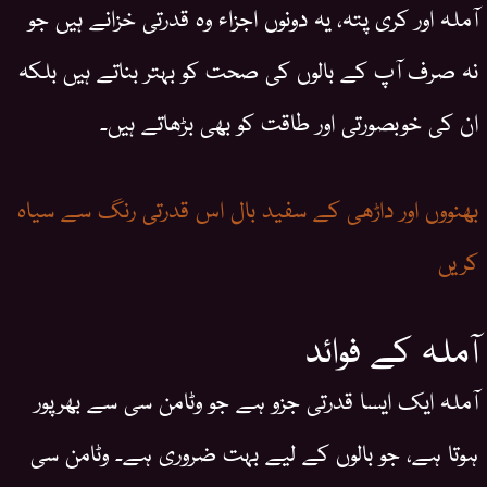
آملہ اور کری پتہ، یہ دونوں اجزاء وہ قدرتی خزانے ہیں جو
نہ صرف آپ کے بالوں کی صحت کو بہتر بناتے ہیں بلکہ
ان کی خوبصورتی اور طاقت کو بھی بڑھاتے ہیں۔
بھنووں اور داڑھی کے سفید بال اس قدرتی رنگ سے سیاہ
کریں
آملہ کے فوائد
آملہ ایک ایسا قدرتی جزو ہے جو وٹامن سی سے بھرپور
ہوتا ہے، جو بالوں کے لیے بہت ضروری ہے۔ وٹامن سی