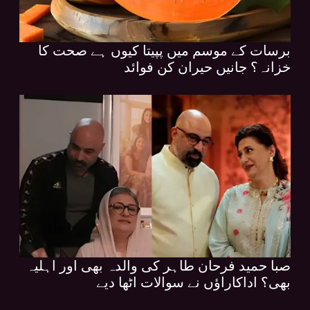
برسات کے موسم میں پپیتا کیوں ہے صحت کا
خزانہ؟ جانیں حیران کن فوائد
صبا حمید فرحان طاہر کی والدہ بھی اور اہلیہ
بھی؟ اداکاراؤں نے سوالات اٹھا دیے