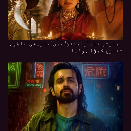
بھارتی فلم 'رامائن' میں 'تاریخی' غلطی،
تنازع کھڑا ہوگیا