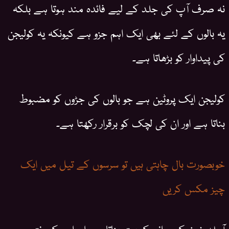
نہ صرف آپ کی جلد کے لیے فائدہ مند ہوتا ہے بلکہ
یہ بالوں کے لئے بھی ایک اہم جزو ہے کیونکہ یہ کولیجن
کی پیداوار کو بڑھاتا ہے۔
کولیجن ایک پروٹین ہے جو بالوں کی جڑوں کو مضبوط
بناتا ہے اور ان کی لچک کو برقرار رکھتا ہے۔
خوبصورت بال چاہتی ہیں تو سرسوں کے تیل میں ایک
چیز مکس کریں
آملہ خون کی روانی کو بہتر بناتا ہے اور اس کے نتیجے