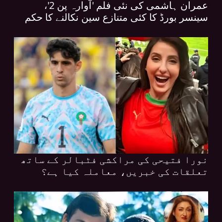
عمران ہاشمی کی نئی فلم 'آوارہ پن 2'،
سینسر بورڈ کا کئی متنازع سین نکالنے کا حکم
نورا فتیحی کی مراکشی فٹبالر کے ساتھ
تعلقات کی خبریں، معاملہ کیا ہے؟