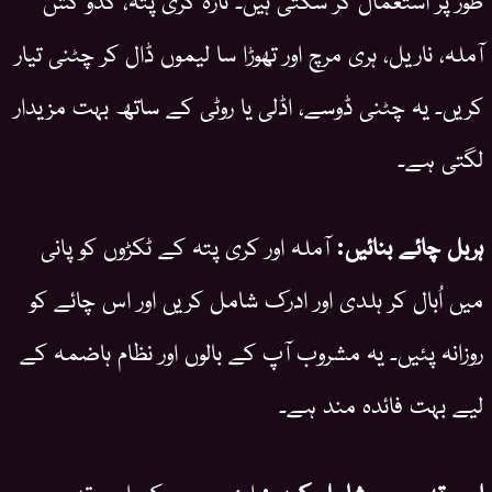
آملہ، ناریل، ہری مرچ اور تھوڑا سا لیموں ڈال کر چٹنی تیار
کریں۔ یہ چٹنی ڈوسے، اڈلی یا روٹی کے ساتھ بہت مزیدار
لگتی ہے۔
ہربل چائے بنائیں:
آملہ اور کری پتہ کے ٹکڑوں کو پانی
میں اُبال کر ہلدی اور ادرک شامل کریں اور اس چائے کو
روزانہ پئیں۔ یہ مشروب آپ کے بالوں اور نظام ہاضمہ کے
لیے بہت فائدہ مند ہے۔
اسموتھی میں شامل کریں:
اپنے صبح کی اسموتھی میں