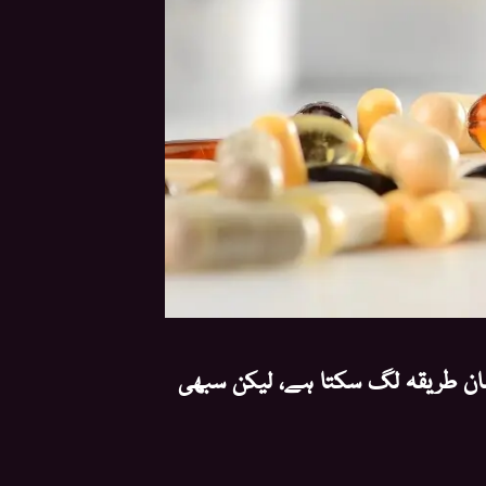
 آسان طریقہ لگ سکتا ہے، لیکن سبھی