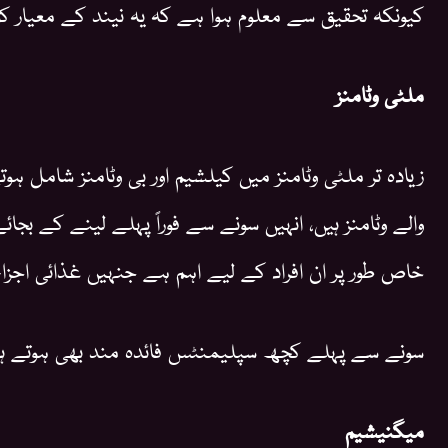
کیونکہ تحقیق سے معلوم ہوا ہے کہ یہ نیند کے معیار کو 
ملٹی وٹامنز
زیادہ تر ملٹی وٹامنز میں کیلشیم اور بی وٹامنز شامل ہو
والے وٹامنز ہیں، انہیں سونے سے فوراً پہلے لینے کے بجائ
خاص طور پر ان افراد کے لیے اہم ہے جنہیں غذائی اجزاء
سونے سے پہلے کچھ سپلیمنٹس فائدہ مند بھی ہوتے ہی
میگنیشیم