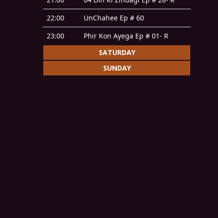
22:00
UnChahee Ep # 60
23:00
Phir Kon Ayega Ep # 01- R
SATURDAY
SUNDAY