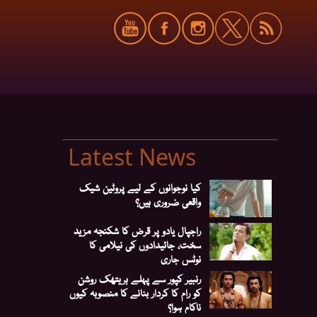
Latest News
کیا نوجوانوں کے لیے پروٹین شیک
واقعی ضروری ہیں؟
راجپال یادو پر قرض کا شکنجہ مزید
سخت، جائیدادوں کی نیلامی کا
نوٹس جاری
رنبیر کپور سے پہلے ہریتھک روشن
کو رام کا کردار بنانے کا منصوبہ کیوں
ناکام ہوا؟