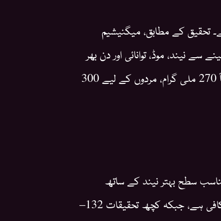
ہے۔ تحقیق کے مطابق، میگنیشیم
ے سے نیند، موڈ، توانائی اور دن بھر
چوکسی میں بہتری آ سکتی ہے۔ بالغ افراد کے لیے تقریباً 270 ملی گرام، مردوں کے لیے 300
اسب سطح بہتر نیند کے ساتھ
منسلک ہے۔ روزانہ تقریباً 40 ملی گرام وٹامن سی لینا کافی ہے، جبکہ کچھ تحقیقات 132–