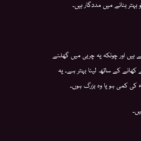
بہتر بنانے میں مددگار ہیں۔
تے ہیں اور چونکہ یہ چربی میں گھلنے
ے کھانے کے ساتھ لینا بہتر ہے۔ یہ
 کی کمی ہو یا وہ بزرگ ہوں۔
ں۔