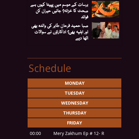
برسات کے موسم میں پپیتا کیوں ہے
صحت کا خزانہ؟ جانیں حیران کن
فوائد
صبا حمید فرحان طاہر کی والدہ بھی
اور اہلیہ بھی؟ اداکاراؤں نے سوالات
اٹھا دیے
Schedule
MONDAY
TUESDAY
WEDNESDAY
THURSDAY
FRIDAY
00:00
Mery Zakhum Ep # 12- R