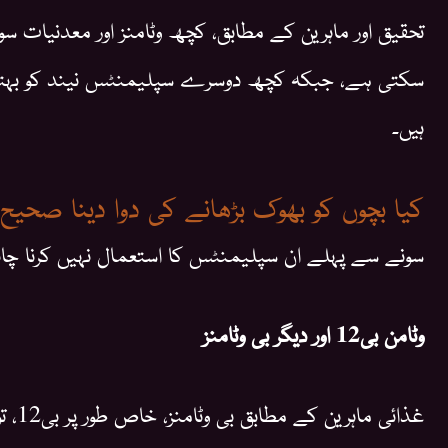
تحقیق اور ماہرین کے مطابق، کچھ وٹامنز اور معدنیات س
سکتی ہے، جبکہ کچھ دوسرے سپلیمنٹس نیند کو بہتر ب
ہیں۔
کیا بچوں کو بھوک بڑھانے کی دوا دینا صحیح
سونے سے پہلے ان سپلیمنٹس کا استعمال نہیں کرنا چاہ
وٹامن بی12 اور دیگر بی وٹامنز
غذائی 