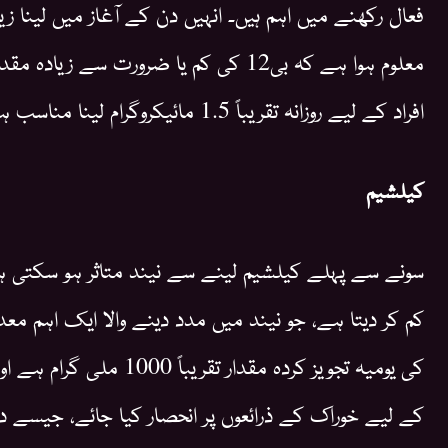
فعال رکھنے میں اہم ہیں۔ انہیں دن کے آغاز میں لینا ز
معلوم ہوا ہے کہ بی12 کی کم یا ضرورت سے
افراد کے لیے روزانہ تقریباً 1.5 مائیکروگرام لینا مناسب ہے۔
کیلشیم
سونے سے پہلے کیلشیم لینے سے نیند متاثر ہو سکتی 
کم کر دیتا ہے، جو نیند میں مدد دینے والا ایک اہم مع
کی یومیہ تجویز کردہ مقدار 
کے لیے خوراک کے ذرائعوں پر انحصار کیا جائے، جیسے د