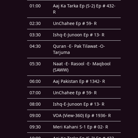
01:00
Aaj Ka Tarka Ep (S-2) Ep # 432-
R
02:30
UnChahee Ep # 59- R
03:30
Ishq-E-Junoon Ep # 13- R
04:30
Quran -E- Pak Tilawat -O-
Tarjuma
05:30
Naat -E- Rasool -E- Maqbool
(SAWW)
06:00
Aaj Pakistan Ep # 1342- R
07:00
UnChahee Ep # 59- R
08:00
Ishq-E-Junoon Ep # 13- R
09:00
VOA (View-360) Ep # 1936- R
09:30
Meri Kahani S-1 Ep # 02- R