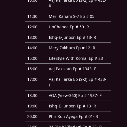
10:00
Aaj Ka Tarka Ep (S-2) Ep # 432-
R
11:30
Meri Kahani S-7 Ep # 05
12:00
UnChahee Ep # 59- R
13:00
Ishq-E-Junoon Ep # 13- R
14:00
Mery Zakhum Ep # 12- R
15:00
LifeStyle With Komal Ep # 23
16:00
Aaj Pakistan Ep # 1343- F
17:00
Aaj Ka Tarka Ep (S-2) Ep # 433-
F
18:30
VOA (View-360) Ep # 1937- F
19:00
Ishq-E-Junoon Ep # 13- R
20:00
Phir Kon Ayega Ep # 01- R
21:00
04 Din Ki Zindagi Ep # 28- R