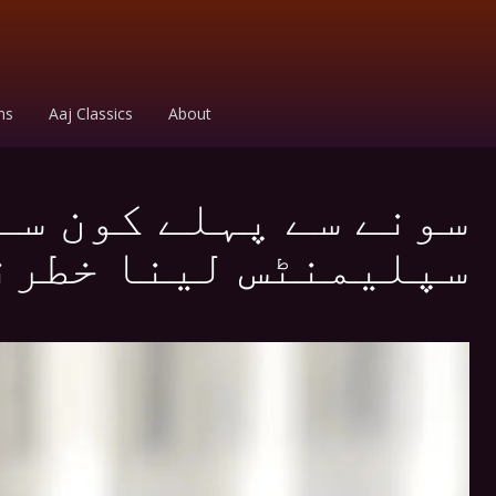
ms
Aaj Classics
About
سونے سے پہلے کون سے
سپلیمنٹس لینا خطرن