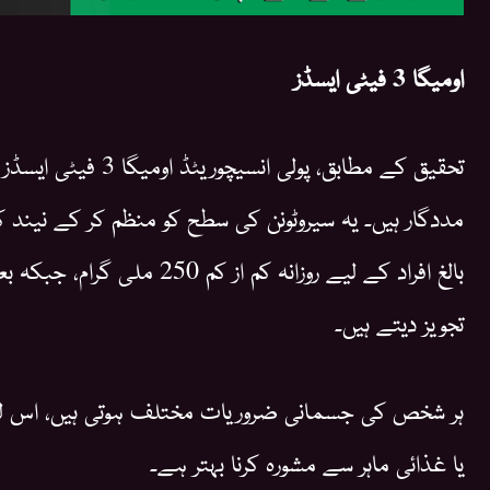
اومیگا 3 فیٹی ایسڈز
تحقیق کے مطابق، پولی ان
مددگار ہیں۔ یہ سیروٹونن کی سطح کو منظم کر کے نیند
بالغ افراد کے لیے روزانہ کم از
تجویز دیتے ہیں۔
ہر شخص کی جسمانی ضروریات مختلف ہوتی ہیں، اس ل
یا غذائی ماہر سے مشورہ کرنا بہتر ہے۔