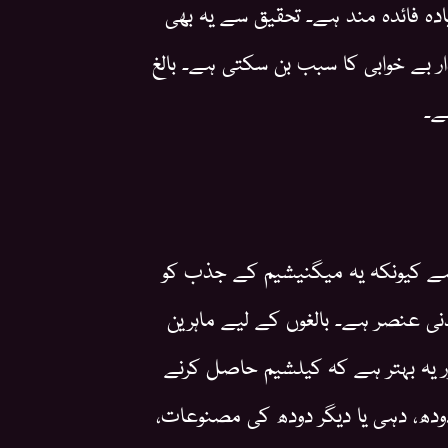
یادہ فائدہ مند ہے۔ تحقیق سے یہ بھی
 زیادہ مقدار بے خوابی کا سبب بن سکتی ہے۔ بالغ
ہے کیونکہ یہ میگنیشیم کے جذب کو
دنی عنصر ہے۔ بالغوں کے لیے ماہرین
تقریباً 1000 ملی گرام ہے اور یہ بہتر ہے کہ کیلشیم حاصل کرنے
ودھ، دہی یا دیگر دودھ کی مصنوعات،