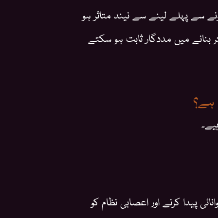
ونے سے پہلے لینے سے نیند متاثر ہو
نانے میں مددگار ثابت ہو سکتے
 ہے؟
یے۔
ماہرین کے مطابق بی وٹامنز، خاص طور پر بی12، توانائی پیدا کرنے اور اعصابی نظام کو