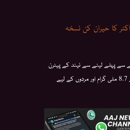
کٹر کا حیران کن نسخہ
ے سے پہلے لینے سے نیند کے پیٹرن
میں بہتری آ سکتی ہے۔ مینو پاز کے بعد خواتین کے لیے 8.7 ملی گرام اور مردوں کے لیے