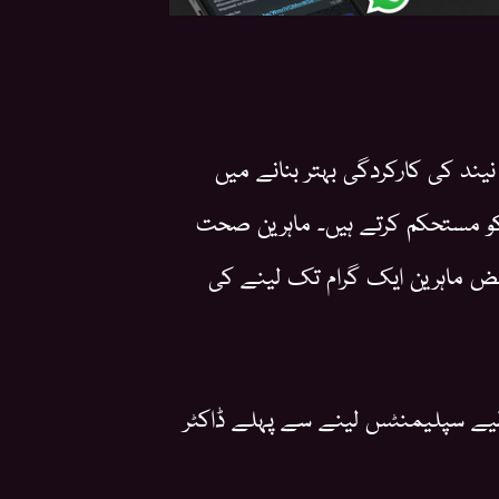
سیچوریٹڈ اومیگا 3 فیٹی ایسڈز نیند کی کارکردگی بہتر بنانے میں
 کو مستحکم کرتے ہیں۔ ماہرین صحت
 کم 250 ملی گرام، جبکہ بعض ماہرین ایک گرام تک لینے کی
یے سپلیمنٹس لینے سے پہلے ڈاکٹر