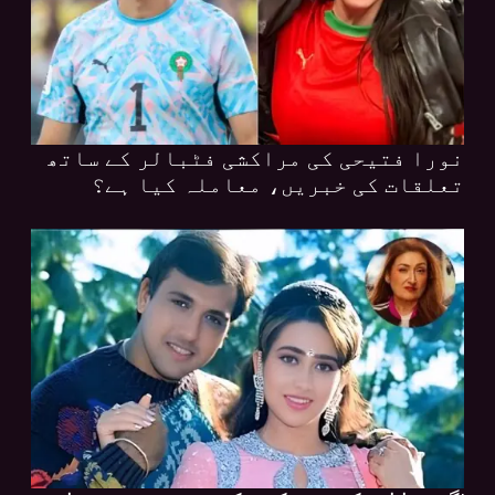
نورا فتیحی کی مراکشی فٹبالر کے ساتھ
تعلقات کی خبریں، معاملہ کیا ہے؟