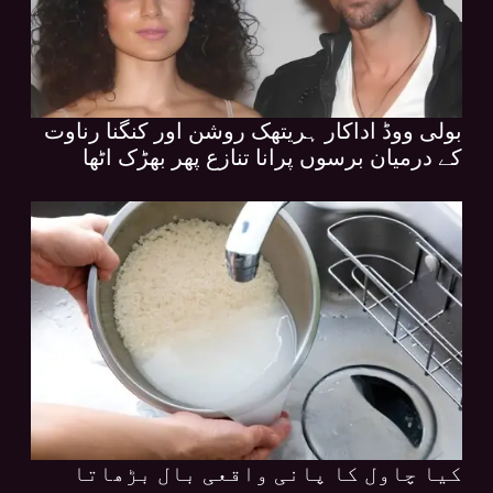
بولی ووڈ اداکار ہریتھک روشن اور کنگنا رناوت
کے درمیان برسوں پرانا تنازع پھر بھڑک اٹھا
کیا چاول کا پانی واقعی بال بڑھاتا