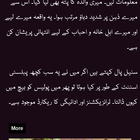
معلومات لیں۔ میری والدہ کا پتہ بھی لیا گیا۔ اس سے
میرے ذہن پر شدید دباؤ مرتب ہوا۔ یہ واقعہ میرے لیے
اور میرے اہلِ خانہ و احباب کے لیے انتہائی پریشان کن
ہے۔
سنیل پال کہتے ہیں اگر میں نے یہ سب کچھ پبلسٹی
اسٹنٹ کے طور پر کیا ہوتا تو پھر میں پولیس کو بیچ میں
کیوں ڈالتا۔ ٹرانزیکشنز اور ادائیگی کا ریکارڈ موجود ہے۔
More