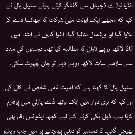
انڈیا ٹوڈے ڈجیٹل سے گفتگو کرتے ہوئے سنیل پال نے
کہا کہ مجھے ایک ایونٹ میں شرکت کا جھانسا دے کر
بلایا گیا اور یرغمال بنالیا گیا۔ اغوا کاروں نے ابتدا میں
20 لاکھ روپے تاوان کا مطالبہ کیا تھا۔ دوستوں کی مدد
سے ساڑھے سات لاکھ روپے دیے تو جان چُھوٹ سکی۔
سنیل پال کا کہنا ہے کہ امیت نامی شخص نے کال کی
اور کہا کہ ہری دوار میں ایک برتھ ڈے پارٹی میں پرفارم
کرنا ہے۔ ڈیل پکی کرنے کے لیے کچھ ایڈوانس رقم بھی
بھیجی گئی۔ 2 دسمبر کو دہلی پہنچنے پر میں جب وینیو