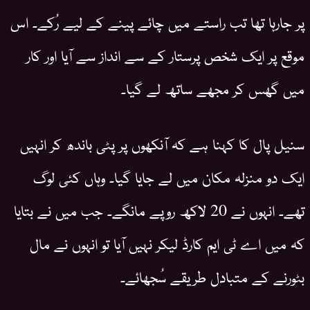
پر جارہا تھا تب راستے میں چائے پینے کے لیے رُکے۔ اس
موقع پر ایک شخص پرستار کے سے انداز سے آیا اور کار
میں گھس کر مجھے ساتھ لے گیا۔
سنیل پال کا کہنا ہے کہ آنکھوں پر پٹی باندھ کر انہیں
ایک دو منزلہ مکان میں لے جایا گیا۔ وہاں کئی لوگ
تھے۔ انہوں نے 20 لاکھ روپے مانگے۔ جب میں نے بتایا
کہ میں اے ٹی ایم کارڈ لیکر نہیں آیا تو انہوں نے مال
بٹورنے کے متبادل طریقے سُجھائے۔