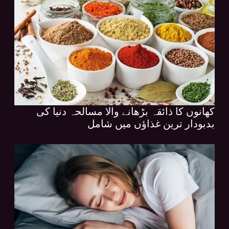
کھانوں کا ذائقہ بڑھانے والا مسالحہ دنیا کی
بدبودار ترین غذاؤں میں شامل