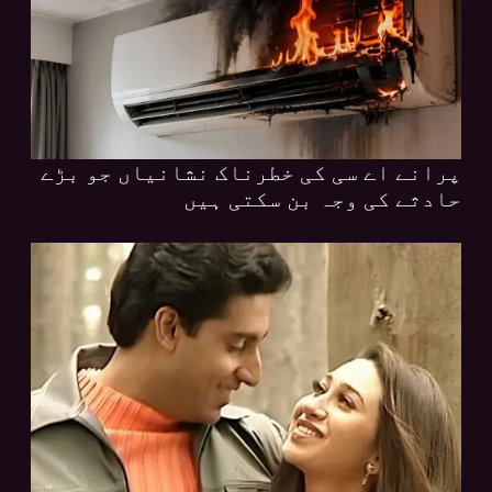
پرانے اے سی کی خطرناک نشانیاں جو بڑے
حادثے کی وجہ بن سکتی ہیں