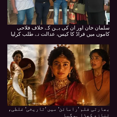
سلمان خان اور ان کی بہن کے خلاف فلاحی
کاموں میں فراڈ کا کیس، عدالت نے طلب کرلیا
بھارتی فلم 'رامائن' میں 'تاریخی' غلطی،
تنازع کھڑا ہوگیا