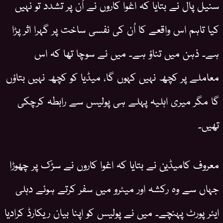
سنیل پال نے بتایا کہ اغوا کاروں نے اُن پر تشدد تو نہیں
کیا تاہم اس واقعے کا اُن کی نفسی ساخت پر گہرا اثر پڑا
ہے۔ ذہن میں تناؤ ہے۔ میں نے سوچا تھا کہ اس
معاملے پر کچھ نہیں کہوں گا، میڈیا کو کچھ نہیں بتاؤں
گا مگر میری اہلیہ پہلے ہی پولیس سے رابطہ کرچکی
تھیں۔
معروف کامیڈین نے بتایا کہ اغوا کاروں نے سڑک پر چھوڑا
جہاں سے وہ رکشہ اور میٹرو میں سفر کرتے ہوئے دہلی
ایئر پورٹ پہنچے۔ میں نے پولیس کو اپنا بیان ریکارڈ کرادیا