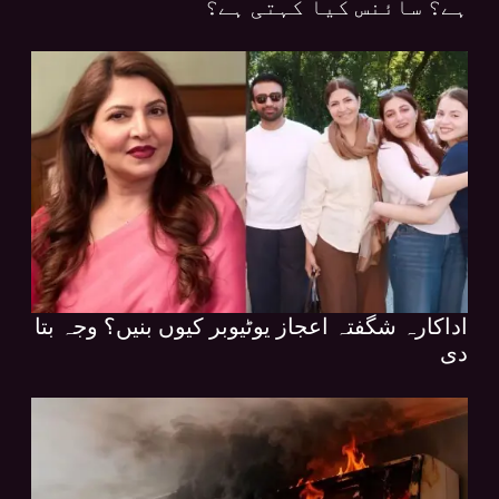
ہے؟ سائنس کیا کہتی ہے؟
اداکارہ شگفتہ اعجاز یوٹیوبر کیوں بنیں؟ وجہ بتا
دی