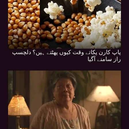
پاپ کارن پکاتے وقت کیوں پھٹتے ہیں؟ دلچسپ
راز سامنے آگیا