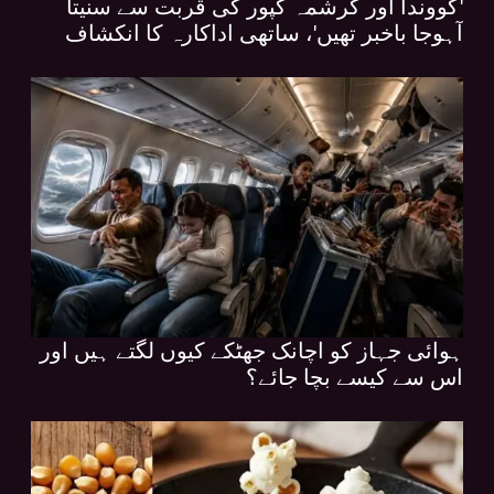
'گووندا اور کرشمہ کپور کی قربت سے سنیتا
آہوجا باخبر تھیں'، ساتھی اداکارہ کا انکشاف
ہوائی جہاز کو اچانک جھٹکے کیوں لگتے ہیں اور
اس سے کیسے بچا جائے؟