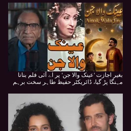
بغیر اجازت 'عینک والا جن' پر اے آئی فلم بنانا
مہنگا پڑ گیا، ڈائریکٹر حفیظ طاہر سخت برہم