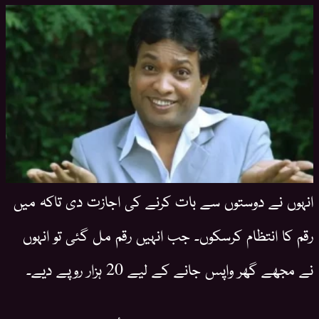
انہوں نے دوستوں سے بات کرنے کی اجازت دی تاکہ میں
رقم کا انتظام کرسکوں۔ جب انہیں رقم مل گئی تو انہوں
نے مجھے گھر واپس جانے کے لیے 20 ہزار روپے دیے۔