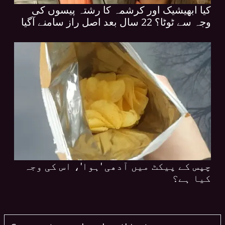
کیا ابھیشیک اور کرشمہ کا رشتہ پیسوں کی
وجہ سے ٹوٹا؟ 22 سال بعد اصل راز سامنے آگیا
چپس کے پیکٹ میں آدھی 'ہوا'، اس کی وجہ
کیا ہے؟