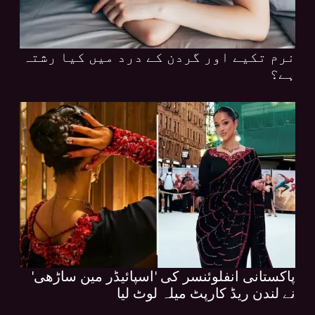
نرم تکیے اور گردن کے درد میں کیا رشتہ
ہے؟
پاکستانی انفلوئنسر کی 'اسپائیڈر مین ساڑھی'
نے لندن ریڈ کارپٹ میلہ لوٹ لیا