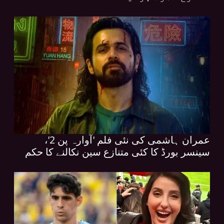
عمران ہاشمی کی نئی فلم 'آوارہ پن 2'،
سینسر بورڈ کا کئی متنازع سین نکالنے کا حکم