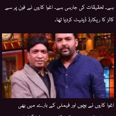
ہے۔ تحقیقات کی جارہی ہے۔ اغوا کاروں نے فون پر سے
کالز کا ریکارڈ ڈیلیٹ کردیا تھا۔
اغوا کاروں نے بچوں اور فیملی کے بارے میں بھی