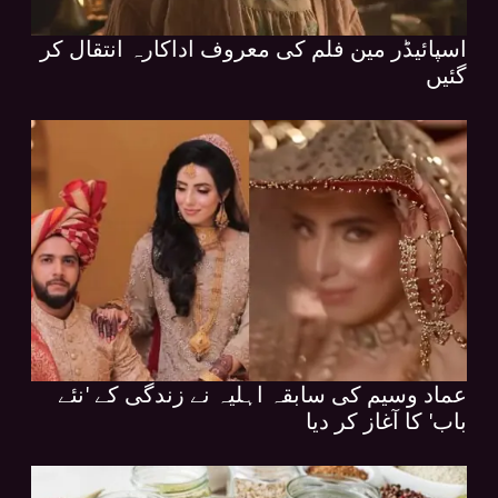
اسپائیڈر مین فلم کی معروف اداکارہ انتقال کر
گئیں
عماد وسیم کی سابقہ اہلیہ نے زندگی کے 'نئے
باب' کا آغاز کر دیا