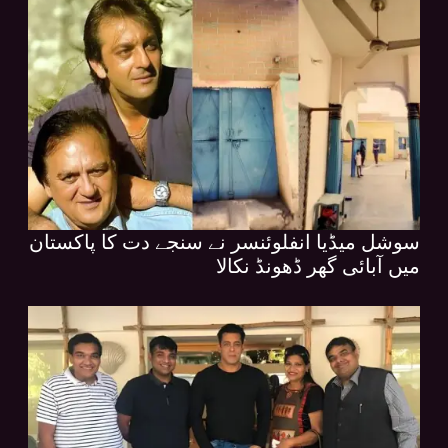
سوشل میڈیا انفلوئنسر نے سنجے دت کا پاکستان
میں آبائی گھر ڈھونڈ نکالا