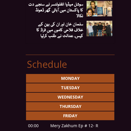
سوشل میڈیا انفلوئنسر نے سنجے دت
کا پاکستان میں آبائی گھر ڈھونڈ
نکالا
سلمان خان اور ان کی بہن کے
خلاف فلاحی کاموں میں فراڈ کا
کیس، عدالت نے طلب کرلیا
Schedule
MONDAY
TUESDAY
WEDNESDAY
THURSDAY
FRIDAY
00:00
Mery Zakhum Ep # 12- R