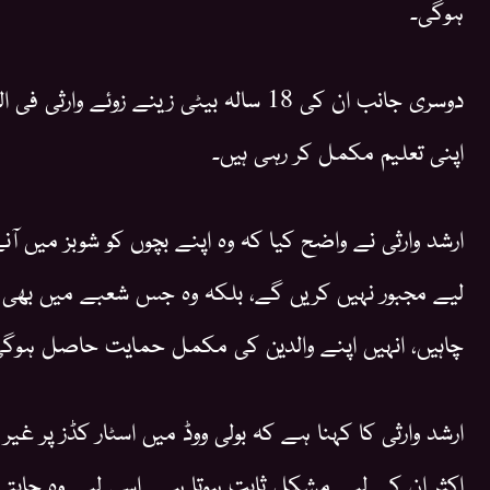
ہوگی۔
دوسری جانب ان کی 18 سالہ بیٹی زینے زوئے وارثی فی 
اپنی تعلیم مکمل کر رہی ہیں۔
ارشد وارثی نے واضح کیا کہ وہ اپنے بچوں کو شوبز میں آ
لیے مجبور نہیں کریں گے، بلکہ وہ جس شعبے میں بھی ج
چاہیں، انہیں اپنے والدین کی مکمل حمایت حاصل ہوگی
ارشد وارثی کا کہنا ہے کہ بولی ووڈ میں اسٹار کڈز پر غیر 
اکثر ان کے لیے مشکل ثابت ہوتا ہے۔ اسی لیے وہ چاہتے