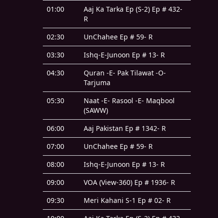
01:00
Aaj Ka Tarka Ep (S-2) Ep # 432-
R
02:30
UnChahee Ep # 59- R
03:30
Ishq-E-Junoon Ep # 13- R
04:30
Quran -E- Pak Tilawat -O-
Tarjuma
05:30
Naat -E- Rasool -E- Maqbool
(SAWW)
06:00
Aaj Pakistan Ep # 1342- R
07:00
UnChahee Ep # 59- R
08:00
Ishq-E-Junoon Ep # 13- R
09:00
VOA (View-360) Ep # 1936- R
09:30
Meri Kahani S-1 Ep # 02- R