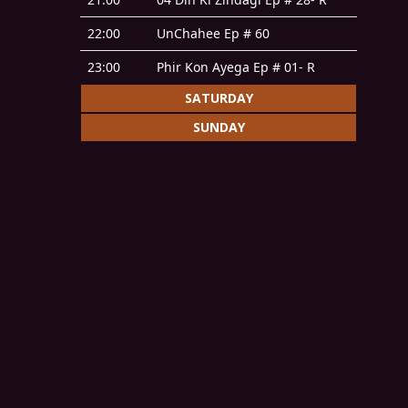
22:00
UnChahee Ep # 60
23:00
Phir Kon Ayega Ep # 01- R
SATURDAY
SUNDAY