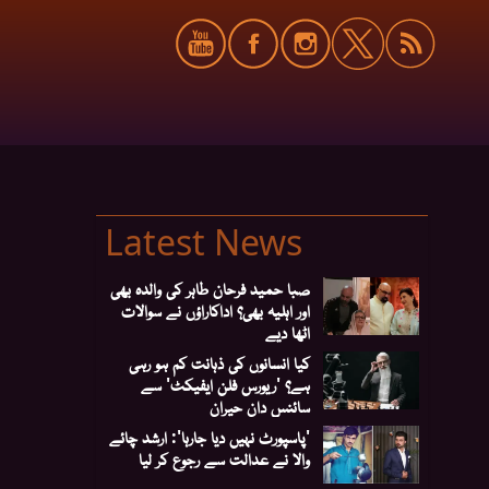
Latest News
صبا حمید فرحان طاہر کی والدہ بھی
اور اہلیہ بھی؟ اداکاراؤں نے سوالات
اٹھا دیے
کیا انسانوں کی ذہانت کم ہو رہی
ہے؟ 'ریورس فلن ایفیکٹ' سے
سائنس دان حیران
'پاسپورٹ نہیں دیا جارہا': ارشد چائے
والا نے عدالت سے رجوع کر لیا