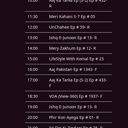
10:00
Aaj Ka Tarka Ep (S-2) Ep # 432-
R
11:30
Meri Kahani S-7 Ep # 05
12:00
UnChahee Ep # 59- R
13:00
Ishq-E-Junoon Ep # 13- R
14:00
Mery Zakhum Ep # 12- R
15:00
LifeStyle With Komal Ep # 23
16:00
Aaj Pakistan Ep # 1343- F
17:00
Aaj Ka Tarka Ep (S-2) Ep # 433-
F
18:30
VOA (View-360) Ep # 1937- F
19:00
Ishq-E-Junoon Ep # 13- R
20:00
Phir Kon Ayega Ep # 01- R
21:00
04 Din Ki Zindagi Ep # 28- R