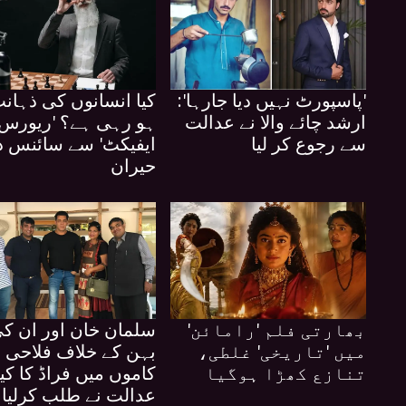
'پاسپورٹ نہیں دیا جارہا':
کیا انسانوں کی ذہان
ارشد چائے والا نے عدالت
ہو رہی ہے؟ 'ریورس 
سے رجوع کر لیا
ایفیکٹ' سے سائنس د
حیران
بھارتی فلم 'رامائن'
سلمان خان اور ان ک
میں 'تاریخی' غلطی،
بہن کے خلاف فلاحی
تنازع کھڑا ہوگیا
کاموں میں فراڈ کا ک
عدالت نے طلب کرلیا