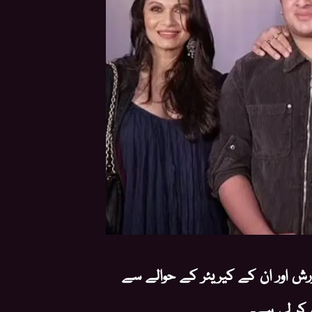
رورش اور ان کے کیریئر کے حوالے سے
 کر لی ہے۔