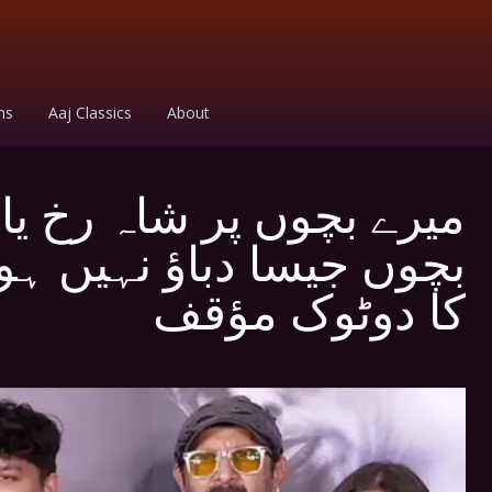
ms
Aaj Classics
About
میرے بچوں پر شاہ رخ یا
بچوں جیسا دباؤ نہیں ہو
کا دوٹوک مؤقف