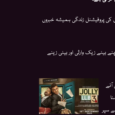
 ہیں۔ جہاں ان کی پروفیشنل زندگی ہمیشہ خبروں
پنے بیٹے زیک وارثی اور بیٹی زینے
 آنے
نا
ے سپر