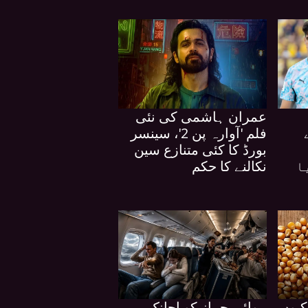
عمران ہاشمی کی نئی
فلم 'آوارہ پن 2'، سینسر
بورڈ کا کئی متنازع سین
ا
نکالنے کا حکم
کیوں
ہوائی جہاز کو اچانک