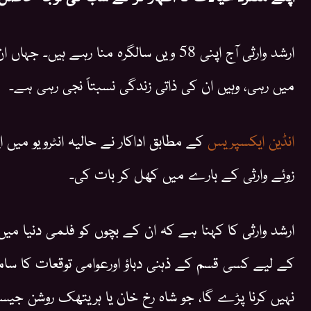
ارشد وارثی آج اپنی 58 ویں سالگرہ منا رہے
میں رہی، وہیں ان کی ذاتی زندگی نسبتاً نجی رہی ہے۔
انڈین ایکسپریس
کے مطابق اداکار نے حالیہ انٹرویو میں ا
زوئے وارثی کے بارے میں کھل کر بات کی۔
ارشد وارثی کا کہنا ہے کہ ان کے بچوں کو فلمی دنیا میں
کے لیے کسی قسم کے ذہنی دباؤ اورعوامی توقعات کا سام
نہیں کرنا پڑے گا، جو شاہ رخ خان یا ہریتھک روشن جیس