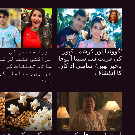
'گووندا اور کرشمہ کپور
نورا فتیحی کی
کی قربت سے سنیتا آہوجا
مراکشی فٹبالر کے
باخبر تھیں'، ساتھی اداکارہ
ساتھ تعلقات کی
کا انکشاف
خبریں، معاملہ کی
ہے؟
اسپائیڈر مین فلم کی
پاپ کارن پکاتے وقت 