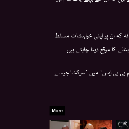
، نہ کہ ان پر اپنی خواہشات مسلط
انے کا موقع دینا چاہتے ہیں۔
 ایم بی بی ایس‘ میں ’سرکٹ‘جیسے
More