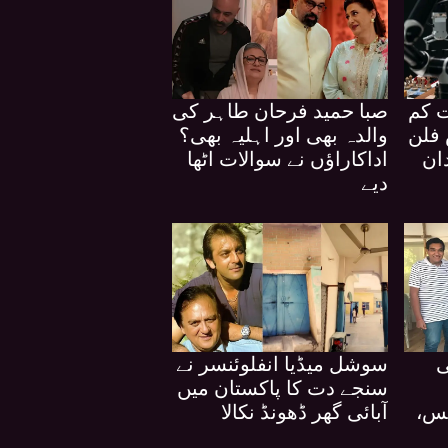
ت کم
صبا حمید فرحان طاہر کی
فلن
والدہ بھی اور اہلیہ بھی؟
ان
اداکاراؤں نے سوالات اٹھا
دیے
ی
سوشل میڈیا انفلوئنسر نے
سنجے دت کا پاکستان میں
یس،
آبائی گھر ڈھونڈ نکالا