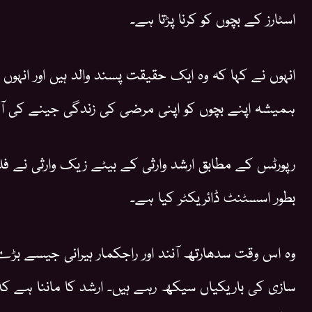
اسٹارز کے بچوں کو کرنا پڑتا ہے۔
انہوں نے کہا کہ وہ ایک حقیقت پسند والد ہیں اور انہوں 
ہمیشہ اپنے بچوں کو اپنی مرضی کی زندگی جینے کی آ
رپورٹس کے مطابق ارشد وارثی کے بیٹے زیک وارثی نے فلم 
بطور اسسٹنٹ ڈائریکٹر کیا ہے۔
وہ اس وقت سدھارتھ آنند اور راجکمار ہیرانی جیسے بڑے
سازی کی باریکیاں سیکھ رہے ہیں۔ ارشد کا ماننا ہے کہ 