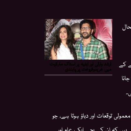
الحال
نے کے
انا
۔
معمولی توقعات اور دباؤ ہوتا ہے، جو
 ہیں کہ ان کے بچے ایک عام اور