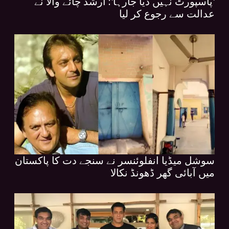
'پاسپورٹ نہیں دیا جارہا': ارشد چائے والا نے
عدالت سے رجوع کر لیا
سوشل میڈیا انفلوئنسر نے سنجے دت کا پاکستان
میں آبائی گھر ڈھونڈ نکالا