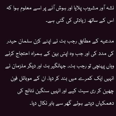
نشہ آور مشروب پلایا اور ہوش آنے پر اسے معلوم ہوا کہ
اس کے ساتھ زیادتی کی گئی ہے۔
مدعیہ کے مطابق رجب بٹ نے اپنے کزن سلمان حیدر
کی مدد کی اور جب وہ اپنی بہن کے ہمراہ احتجاج کرنے
وہاں پہنچی تو رجب بٹ، جہانگیر بٹ اور دیگر ملزمان نے
انہیں ایک کمرے میں بند کر دیا، ان کے موبائل فون
چھین کر ری سیٹ کیے اور انہیں سنگین نتائج کی
دھمکیاں دیتے ہوئے گھر سے باہر نکال دیا۔