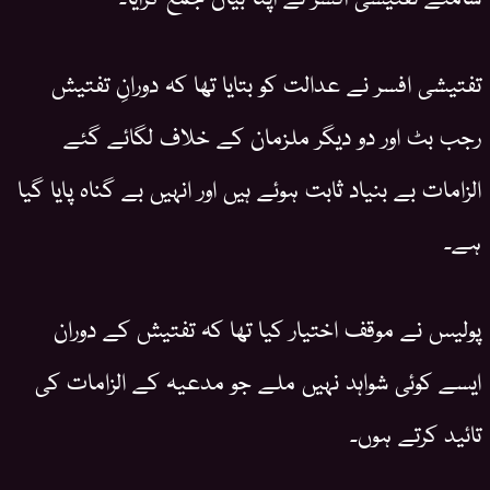
تفتیشی افسر نے عدالت کو بتایا تھا کہ دورانِ تفتیش
رجب بٹ اور دو دیگر ملزمان کے خلاف لگائے گئے
الزامات بے بنیاد ثابت ہوئے ہیں اور انہیں بے گناہ پایا گیا
ہے۔
پولیس نے موقف اختیار کیا تھا کہ تفتیش کے دوران
ایسے کوئی شواہد نہیں ملے جو مدعیہ کے الزامات کی
تائید کرتے ہوں۔