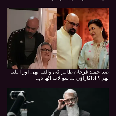
صبا حمید فرحان طاہر کی والدہ بھی اور اہلیہ
بھی؟ اداکاراؤں نے سوالات اٹھا دیے