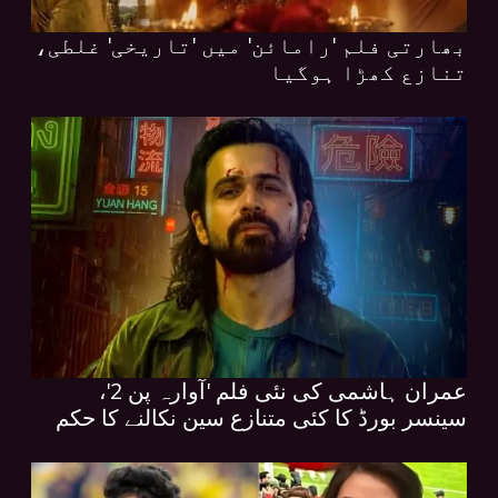
بھارتی فلم 'رامائن' میں 'تاریخی' غلطی،
تنازع کھڑا ہوگیا
عمران ہاشمی کی نئی فلم 'آوارہ پن 2'،
سینسر بورڈ کا کئی متنازع سین نکالنے کا حکم