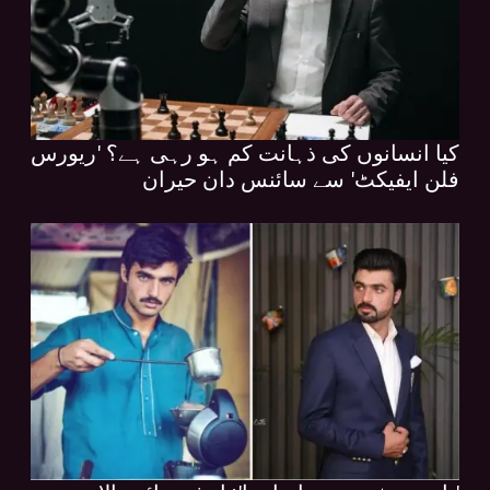
کیا انسانوں کی ذہانت کم ہو رہی ہے؟ 'ریورس
فلن ایفیکٹ' سے سائنس دان حیران