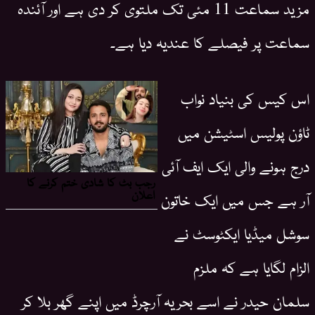
مزید سماعت 11 مئی تک ملتوی کر دی ہے اور آئندہ
سماعت پر فیصلے کا عندیہ دیا ہے۔
اس کیس کی بنیاد نواب
ٹاؤن پولیس اسٹیشن میں
درج ہونے والی ایک ایف آئی
آر ہے جس میں ایک خاتون
سوشل میڈیا ایکٹوسٹ نے
الزام لگایا ہے کہ ملزم
سلمان حیدر نے اسے بحریہ آرچرڈ میں اپنے گھر بلا کر