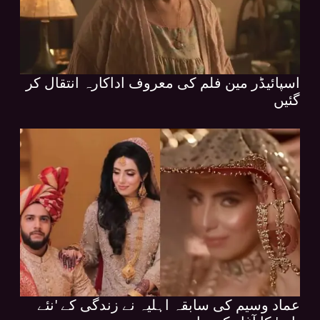
اسپائیڈر مین فلم کی معروف اداکارہ انتقال کر
گئیں
عماد وسیم کی سابقہ اہلیہ نے زندگی کے 'نئے