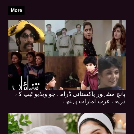
More
پانچ مشہور پاکستانی ڈرامے جو ویڈیو ٹیپ کے
ذریعے عرب امارات پہنچے