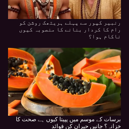
رنبیر کپور سے پہلے ہریتھک روشن کو
رام کا کردار بنانے کا منصوبہ کیوں
ناکام ہوا؟
برسات کے موسم میں پپیتا کیوں ہے صحت کا
خزانہ؟ جانیں حیران کن فوائد