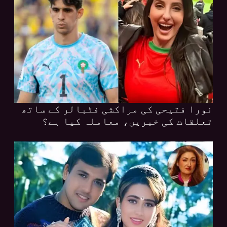
نورا فتیحی کی مراکشی فٹبالر کے ساتھ
تعلقات کی خبریں، معاملہ کیا ہے؟