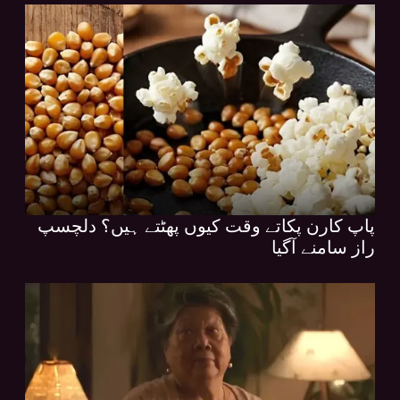
پاپ کارن پکاتے وقت کیوں پھٹتے ہیں؟ دلچسپ
راز سامنے آگیا