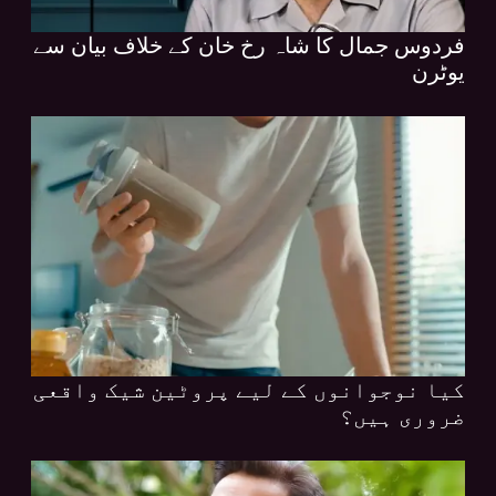
فردوس جمال کا شاہ رخ خان کے خلاف بیان سے
یوٹرن
کیا نوجوانوں کے لیے پروٹین شیک واقعی
ضروری ہیں؟