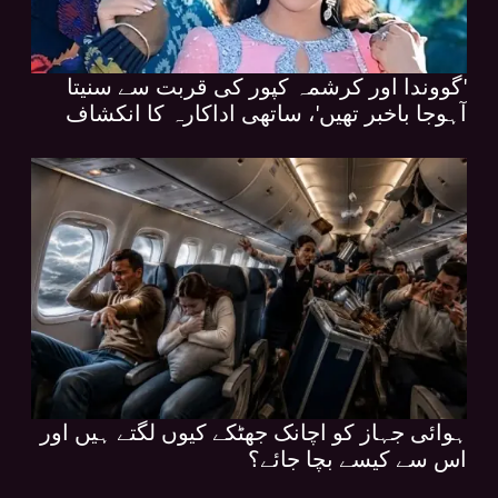
'گووندا اور کرشمہ کپور کی قربت سے سنیتا
آہوجا باخبر تھیں'، ساتھی اداکارہ کا انکشاف
ہوائی جہاز کو اچانک جھٹکے کیوں لگتے ہیں اور
اس سے کیسے بچا جائے؟