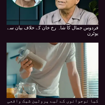
فردوس جمال کا شاہ رخ خان کے خلاف بیان سے
یوٹرن
کیا نوجوانوں کے لیے پروٹین شیک واقعی