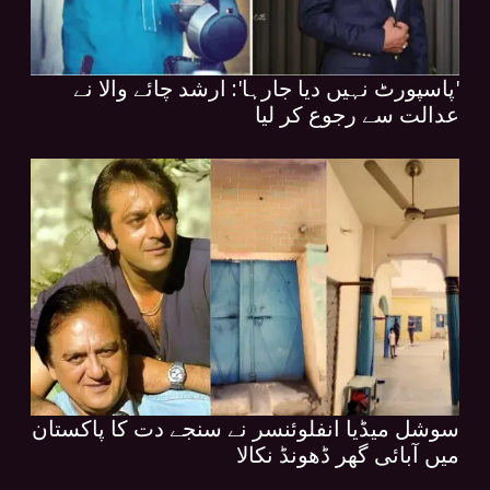
'پاسپورٹ نہیں دیا جارہا': ارشد چائے والا نے
عدالت سے رجوع کر لیا
سوشل میڈیا انفلوئنسر نے سنجے دت کا پاکستان
میں آبائی گھر ڈھونڈ نکالا