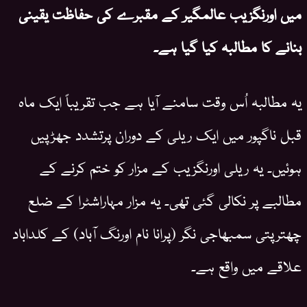
میں اورنگزیب عالمگیر کے مقبرے کی حفاظت یقینی
بنانے کا مطالبہ کیا گیا ہے۔
یہ مطالبہ اُس وقت سامنے آیا ہے جب تقریباً ایک ماہ
قبل ناگپور میں ایک ریلی کے دوران پرتشدد جھڑپیں
ہوئیں۔ یہ ریلی اورنگزیب کے مزار کو ختم کرنے کے
مطالبے پر نکالی گئی تھی۔ یہ مزار مہاراشٹرا کے ضلع
چھترپتی سمبھاجی نگر (پرانا نام اورنگ آباد) کے کلداباد
علاقے میں واقع ہے۔