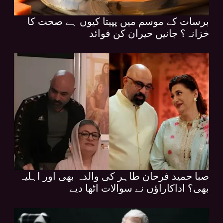
برسات کے موسم میں پپیتا کیوں ہے صحت کا
خزانہ؟ جانیں حیران کن فوائد
صبا حمید فرحان طاہر کی والدہ بھی اور اہلیہ
بھی؟ اداکاراؤں نے سوالات اٹھا دیے