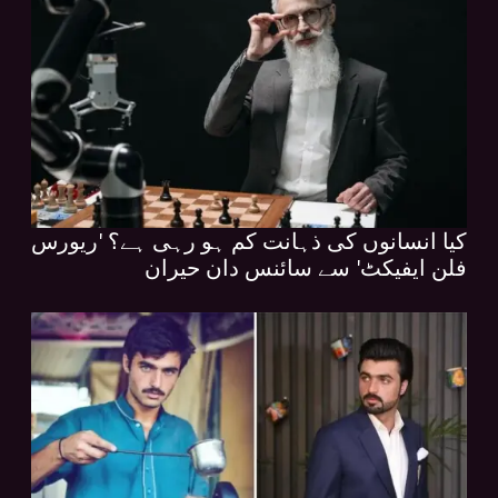
کیا انسانوں کی ذہانت کم ہو رہی ہے؟ 'ریورس
فلن ایفیکٹ' سے سائنس دان حیران