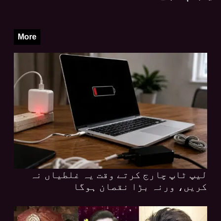
More
لیپ ٹاپ چارج کرتے وقت یہ غلطیاں نہ
کریں، ورنہ بڑا نقصان ہوگا