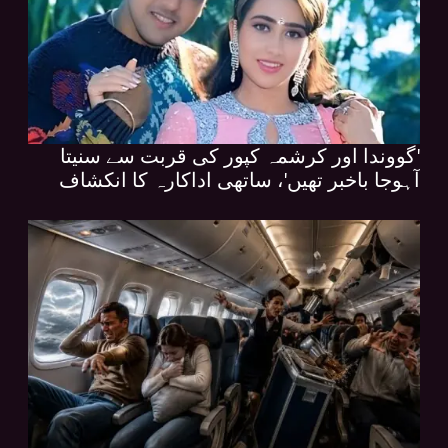
'گووندا اور کرشمہ کپور کی قربت سے سنیتا
آہوجا باخبر تھیں'، ساتھی اداکارہ کا انکشاف