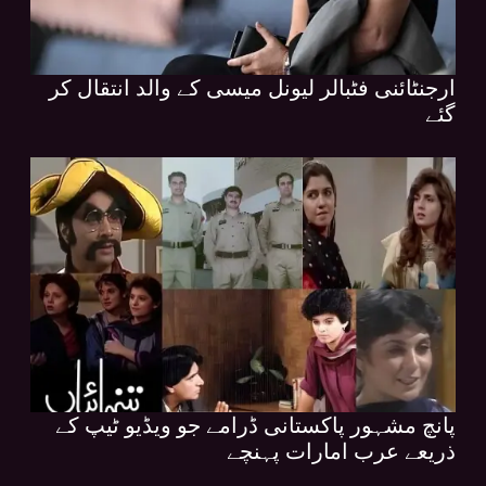
ارجنٹائنی فٹبالر لیونل میسی کے والد انتقال کر
گئے
پانچ مشہور پاکستانی ڈرامے جو ویڈیو ٹیپ کے
ذریعے عرب امارات پہنچے