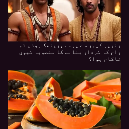
رنبیر کپور سے پہلے ہریتھک روشن کو
رام کا کردار بنانے کا منصوبہ کیوں
ناکام ہوا؟