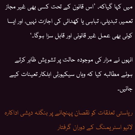
میں کہا گیاکہ، ’اس قانون کے تحت کسی بھی غیر مجاز
تعمیر، تبدیلی، تباہی یا کھدائی کی اجازت نہیں، اور ایسا
کوئی بھی عمل غیر قانونی اور قابل سزا ہوگا۔‘
انہوں نے مزار کی موجودہ حالت پر تشویش ظاہر کرتے
ہوئے مطالبہ کیا کہ وہاں سیکیورٹی اہلکار تعینات کیے
جائیں۔
ریاستی تعلقات کو نقصان پہنچانے پر بنگلہ دیشی اداکارہ
لائیو اسٹریمنگ کے دوران گرفتار