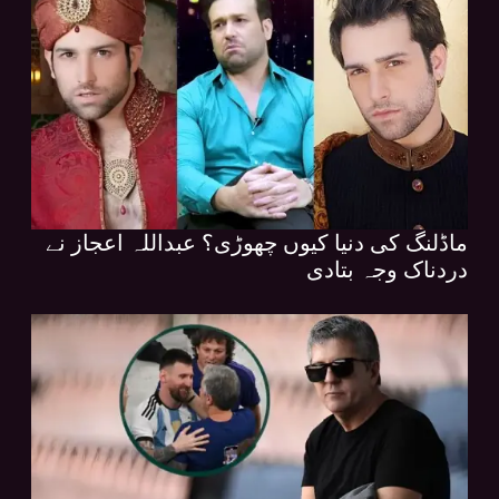
ماڈلنگ کی دنیا کیوں چھوڑی؟ عبداللہ اعجاز نے
دردناک وجہ بتادی