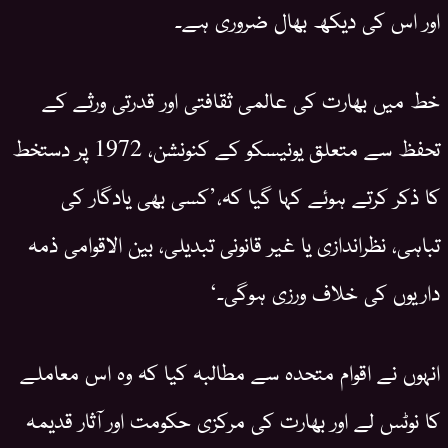
اور اس کی دیکھ بھال ضروری ہے۔
خط میں بھارت کی عالمی ثقافتی اور قدرتی ورثے کے
تحفظ سے متعلق یونیسکو کے کنونشن، 1972 پر دستخط
کا ذکر کرتے ہوئے کہا گیا کہ،’کسی بھی یادگار کی
تباہی، نظراندازی یا غیر قانونی تبدیلی، بین الاقوامی ذمہ
داریوں کی خلاف ورزی ہوگی۔‘
انہوں نے اقوام متحدہ سے مطالبہ کیا کہ وہ اس معاملے
کا نوٹس لے اور بھارت کی مرکزی حکومت اور آثار قدیمہ