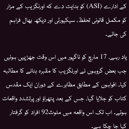
کے ادارے (ASI) کو ہدایت دے کہ اورنگزیب کے مزار
کو مکمل قانونی تحفظ، سیکیورٹی اور دیکھ بھال فراہم
کی جائے۔
یاد رہے، 17 مارچ کو ناگپور میں اس وقت جھڑپیں ہوئیں
جب بعض گروہوں نے اورنگزیب کا مقبرہ ہٹانے کا مطالبہ
کیا۔ افواہوں کے مطابق مظاہرے کے دوران ایک مقدس
کتاب کو جلایا گیا، جس کے بعد پتھراؤ اور پرتشدد واقعات
ہوئے۔ اب تک اس واقعہ میں ملوث92 افراد کو گرفتار
کیا جا چکا ہے۔