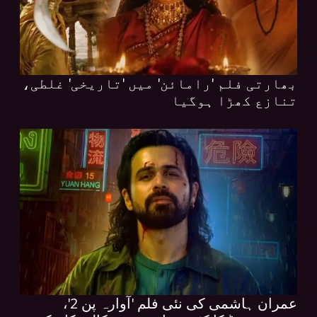
بھارتی فلم 'رامائن' میں 'تاریخی' غلطی،
تنازع کھڑا ہوگیا
عمران ہاشمی کی نئی فلم 'آوارہ پن 2'،