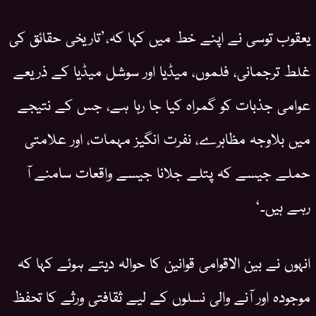
یعقوب توسی نے اپنے خط میں کہا کہ،’تاریخی حقائق کی
غلط ترجمانی، فلموں، میڈیا اور سوشل میڈیا کے ذریعے
عوامی جذبات کو گمراہ کیا جا رہا ہے، جس کے نتیجے
میں بلاوجہ مظاہرے، نفرت انگیز مہمات، اور علامتی
حملے جیسے کہ پتلے جلانا جیسے واقعات سامنے آ
رہے ہیں۔‘
انہوں نے بین الاقوامی قوانین کا حوالہ دیتے ہوئے کہا کہ
موجودہ اور آنے والی نسلوں کے لیے ثقافتی ورثے کا تحفظ