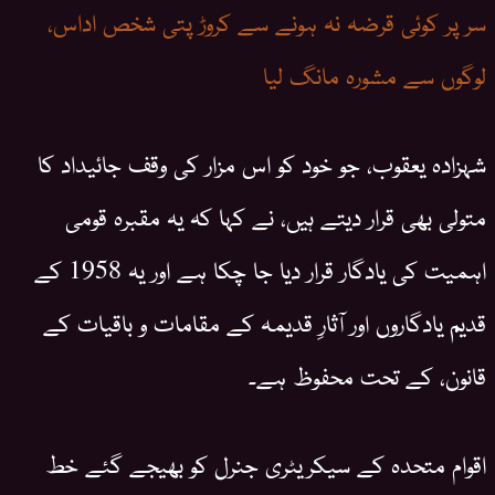
سر پر کوئی قرضہ نہ ہونے سے کروڑ پتی شخص اداس،
لوگوں سے مشورہ مانگ لیا
شہزادہ یعقوب، جو خود کو اس مزار کی وقف جائیداد کا
متولی بھی قرار دیتے ہیں، نے کہا کہ یہ مقبرہ قومی
اہمیت کی یادگار قرار دیا جا چکا ہے اور یہ 1958 کے
قدیم یادگاروں اور آثارِ قدیمہ کے مقامات و باقیات کے
قانون، کے تحت محفوظ ہے۔
اقوام متحدہ کے سیکریٹری جنرل کو بھیجے گئے خط