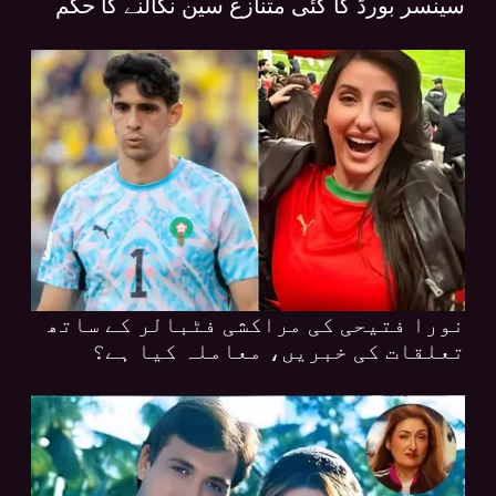
سینسر بورڈ کا کئی متنازع سین نکالنے کا حکم
نورا فتیحی کی مراکشی فٹبالر کے ساتھ
تعلقات کی خبریں، معاملہ کیا ہے؟