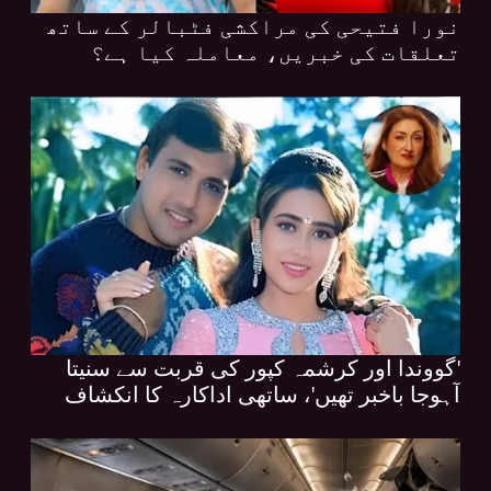
نورا فتیحی کی مراکشی فٹبالر کے ساتھ
تعلقات کی خبریں، معاملہ کیا ہے؟
'گووندا اور کرشمہ کپور کی قربت سے سنیتا
آہوجا باخبر تھیں'، ساتھی اداکارہ کا انکشاف