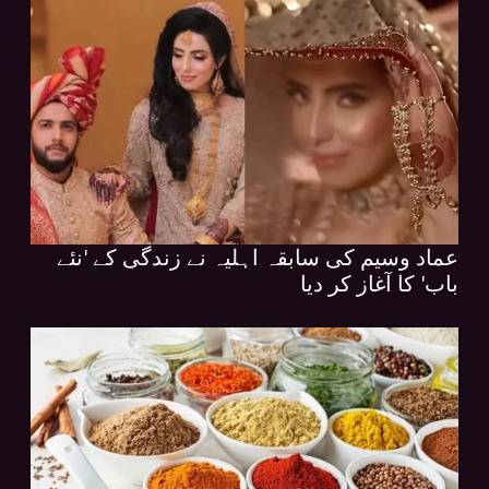
عماد وسیم کی سابقہ اہلیہ نے زندگی کے 'نئے
باب' کا آغاز کر دیا