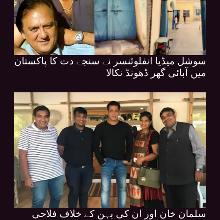
سوشل میڈیا انفلوئنسر نے سنجے دت کا پاکستان
میں آبائی گھر ڈھونڈ نکالا
سلمان خان اور ان کی بہن کے خلاف فلاحی