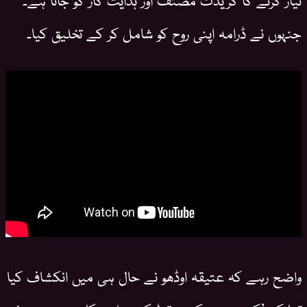
جنہوں نے ڈرامہ اپنی روح کو شامل کر کے تخلیق کیا۔
واضح رہے کہ عتیقہ اوڈھو نے حال ہی میں انکشاف کیا