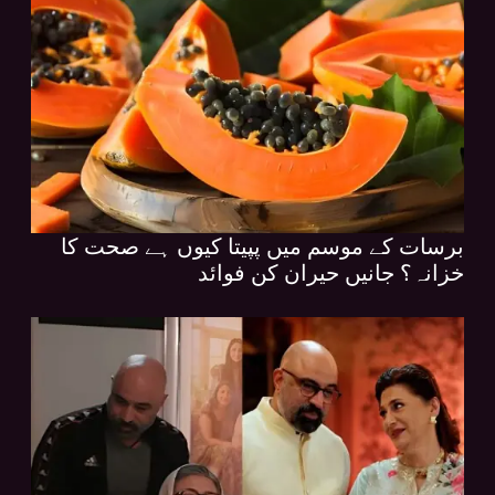
برسات کے موسم میں پپیتا کیوں ہے صحت کا
خزانہ؟ جانیں حیران کن فوائد