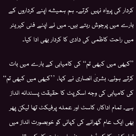
کردار کی پرواہ نہیں کرتے۔ ہم ہمیشہ اپنے کرداروں کے
بارے میں پرجوش رہتے ہیں۔ میں نے اپنے فنی کیریئر
میں راحت کاظمی کی دادی کا کردار بھی ادا کیا۔
”کبھی میں کبھی تم“ کی کامیابی کے بارے میں بات
کرتے ہوئے، بشریٰ انصاری نے کہا، ’’کبھی میں کبھی تم“
کی کامیابی کی وجہ اسکرپٹ کا حقیقت پسندانہ انداز
ہے۔ تمام اداکار، کاسٹ اور عملہ پرفیکٹ تھا لیکن پھر
بھی ایک عام گھرانے کی کہانی کو خوبصورت انداز میں
تیار کرنے کا کریڈٹ مصنف اور ہدایت کار کو جاتا ہے۔