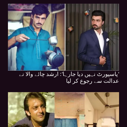
'پاسپورٹ نہیں دیا جارہا': ارشد چائے والا نے
عدالت سے رجوع کر لیا