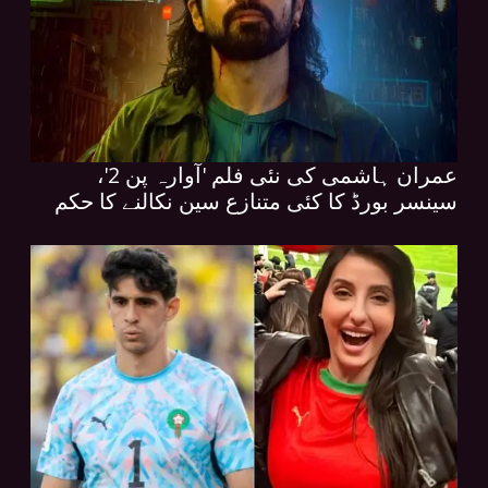
عمران ہاشمی کی نئی فلم 'آوارہ پن 2'،
سینسر بورڈ کا کئی متنازع سین نکالنے کا حکم