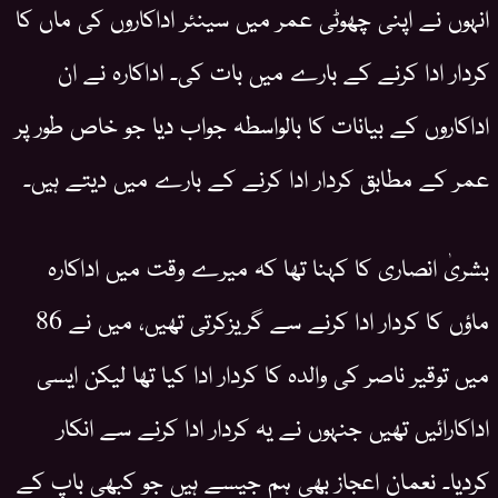
انہوں نے اپنی چھوٹی عمر میں سینئر اداکاروں کی ماں کا
کردار ادا کرنے کے بارے میں بات کی۔ اداکارہ نے ان
اداکاروں کے بیانات کا بالواسطہ جواب دیا جو خاص طور پر
عمر کے مطابق کردار ادا کرنے کے بارے میں دیتے ہیں۔
بشریٰ انصاری کا کہنا تھا کہ میرے وقت میں اداکارہ
ماؤں کا کردار ادا کرنے سے گریزکرتی تھیں، میں نے 86
میں توقیر ناصر کی والدہ کا کردار ادا کیا تھا لیکن ایسی
اداکارائیں تھیں جنہوں نے یہ کردار ادا کرنے سے انکار
کردیا۔ نعمان اعجاز بھی ہم جیسے ہیں جو کبھی باپ کے