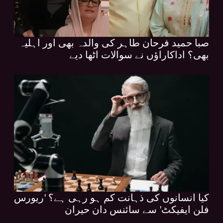
صبا حمید فرحان طاہر کی والدہ بھی اور اہلیہ
بھی؟ اداکاراؤں نے سوالات اٹھا دیے
کیا انسانوں کی ذہانت کم ہو رہی ہے؟ 'ریورس
فلن ایفیکٹ' سے سائنس دان حیران