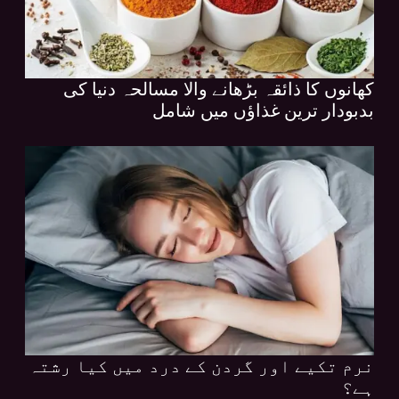
کھانوں کا ذائقہ بڑھانے والا مسالحہ دنیا کی
بدبودار ترین غذاؤں میں شامل
نرم تکیے اور گردن کے درد میں کیا رشتہ
ہے؟