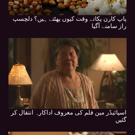
پاپ کارن پکاتے وقت کیوں پھٹتے ہیں؟ دلچسپ
راز سامنے آگیا
اسپائیڈر مین فلم کی معروف اداکارہ انتقال کر
گئیں