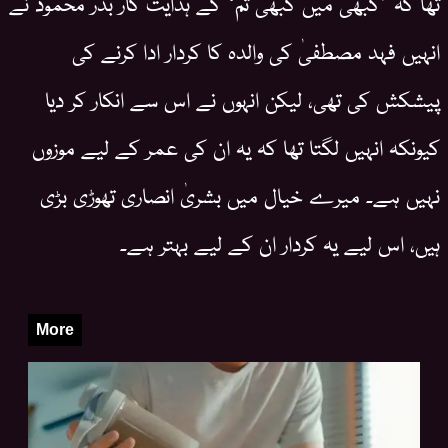
تھا کہ ’کبھی میں کبھی تم‘ کے ہدایت کار بدر محمود نے
انہیں فہد مصطفیٰ کی والدہ کا کردار ادا کرنے کی
پیشکش کی تھی، لیکن انہوں نے اس سے انکار کر دیا
کیونکہ انہیں لگتا تھا کہ یہ ان کی عمر کے لیے موزوں
نہیں ہے۔ میرے خیال میں بشریٰ انصاری تھوڑی بڑی
ہیں، اس لیے یہ کردار ان کے لیے بہتر ہے۔
More