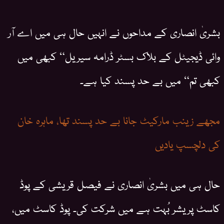
بشریٰ انصاری کے مداحوں نے انہیں حال ہی میں اے آر
وائی ڈیجیٹل کے بلاک بسٹر ڈرامہ سیریل“ کبھی میں
کبھی تم“ میں بے حد پسند کیا ہے۔
مجھے زینب مارکیٹ جانا بے حد پسند تھا، ماہرہ خان
کی دلچسپ یادیں
حال ہی میں بشریٰ انصاری نے فیصل قریشی کے پوڈ
کاسٹ پریشر بُہت ہے میں شرکت کی۔ پوڈ کاسٹ میں،