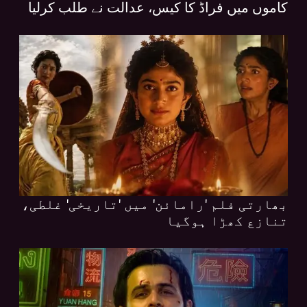
کاموں میں فراڈ کا کیس، عدالت نے طلب کرلیا
بھارتی فلم 'رامائن' میں 'تاریخی' غلطی،
تنازع کھڑا ہوگیا