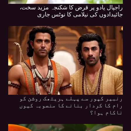
راجپال یادو پر قرض کا شکنجہ مزید سخت،
جائیدادوں کی نیلامی کا نوٹس جاری
رنبیر کپور سے پہلے ہریتھک روشن کو
رام کا کردار بنانے کا منصوبہ کیوں
ناکام ہوا؟