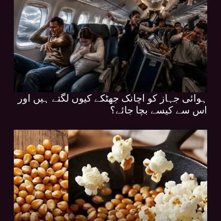
ہوائی جہاز کو اچانک جھٹکے کیوں لگتے ہیں اور
اس سے کیسے بچا جائے؟