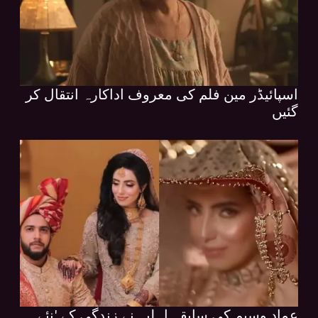
اسپائیڈر مین فلم کی معروف اداکارہ انتقال کر
گئیں
عماد وسیم کی سابقہ اہلیہ نے زندگی کے 'نئے