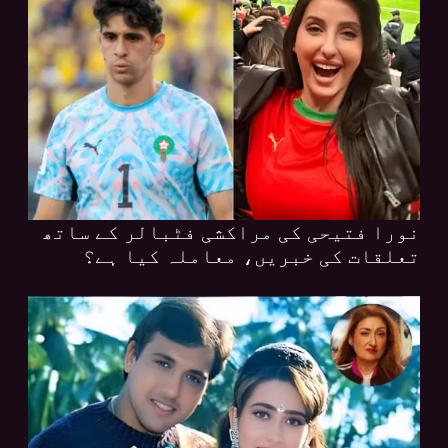
نورا فتیحی کی مراکشی فٹبالر کے ساتھ
تعلقات کی خبریں، معاملہ کیا ہے؟