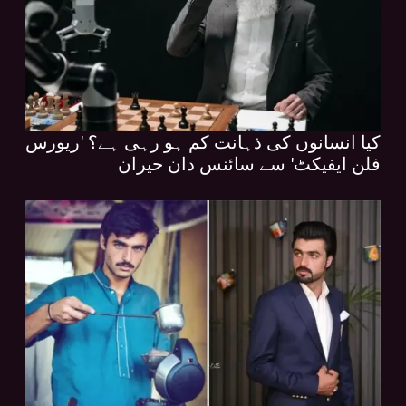
کیا انسانوں کی ذہانت کم ہو رہی ہے؟ 'ریورس
فلن ایفیکٹ' سے سائنس دان حیران