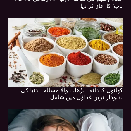
باب' کا آغاز کر دیا
کھانوں کا ذائقہ بڑھانے والا مسالحہ دنیا کی
بدبودار ترین غذاؤں میں شامل