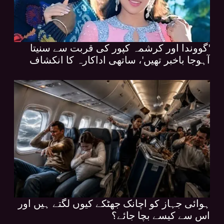
'گووندا اور کرشمہ کپور کی قربت سے سنیتا
آہوجا باخبر تھیں'، ساتھی اداکارہ کا انکشاف
ہوائی جہاز کو اچانک جھٹکے کیوں لگتے ہیں اور
اس سے کیسے بچا جائے؟