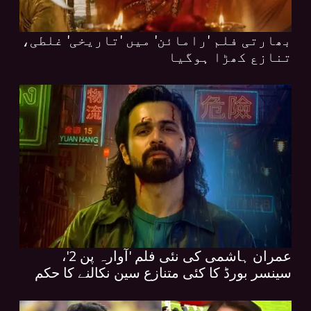
بھارتی فلم 'رامائن' میں 'تاریخی' غلطی،
تنازع کھڑا ہوگیا
عمران ہاشمی کی نئی فلم 'آوارہ پن 2'،
سینسر بورڈ کا کئی متنازع سین نکالنے کا حکم