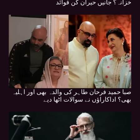
خزانہ؟ جانیں حیران کن فوائد
صبا حمید فرحان طاہر کی والدہ بھی اور اہلیہ
بھی؟ اداکاراؤں نے سوالات اٹھا دیے