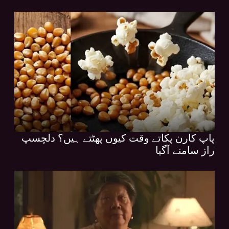
پاپ کارن پکاتے وقت کیوں پھٹتے ہیں؟ دلچسپ
راز سامنے آگیا