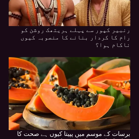
رنبیر کپور سے پہلے ہریتھک روشن کو
رام کا کردار بنانے کا منصوبہ کیوں
ناکام ہوا؟
برسات کے موسم میں پپیتا کیوں ہے صحت کا