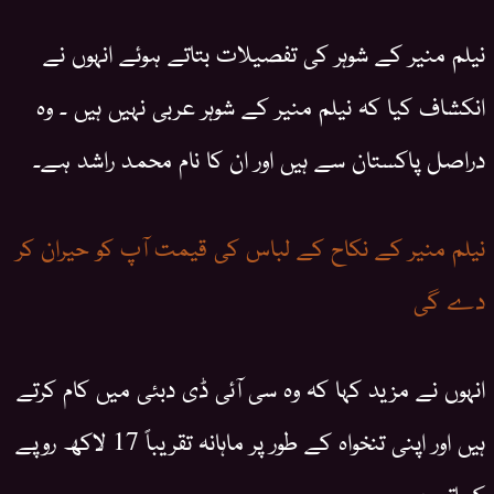
نیلم منیر کے شوہر کی تفصیلات بتاتے ہوئے انہوں نے
انکشاف کیا کہ نیلم منیر کے شوہر عربی نہیں ہیں ۔ وہ
دراصل پاکستان سے ہیں اور ان کا نام محمد راشد ہے۔
نیلم منیر کے نکاح کے لباس کی قیمت آپ کو حیران کر
دے گی
انہوں نے مزید کہا کہ وہ سی آئی ڈی دبئی میں کام کرتے
ہیں اور اپنی تنخواہ کے طور پر ماہانہ تقریباً 17 لاکھ روپے
کماتے ہیں۔