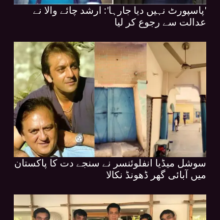
'پاسپورٹ نہیں دیا جارہا': ارشد چائے والا نے
عدالت سے رجوع کر لیا
سوشل میڈیا انفلوئنسر نے سنجے دت کا پاکستان
میں آبائی گھر ڈھونڈ نکالا