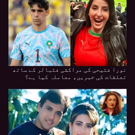
نورا فتیحی کی مراکشی فٹبالر کے ساتھ
تعلقات کی خبریں، معاملہ کیا ہے؟