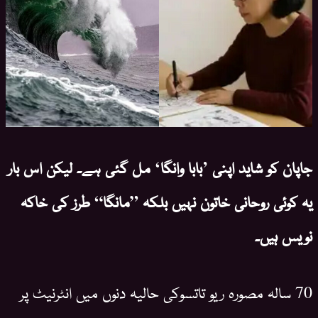
جاپان کو شاید اپنی ’بابا وانگا‘ مل گئی ہے۔ لیکن اس بار
یہ کوئی روحانی خاتون نہیں بلکہ ”مانگا“ طرز کی خاکہ
نویس ہیں۔
70 سالہ مصورہ ریو تاتسوکی حالیہ دنوں میں انٹرنیٹ پر