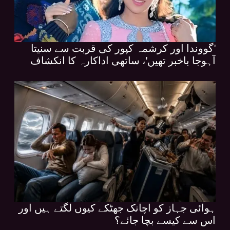
'گووندا اور کرشمہ کپور کی قربت سے سنیتا
آہوجا باخبر تھیں'، ساتھی اداکارہ کا انکشاف
ہوائی جہاز کو اچانک جھٹکے کیوں لگتے ہیں اور
اس سے کیسے بچا جائے؟