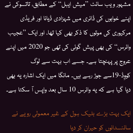
مشہور ویب سائٹ ”میش ایبل“ کے مطابق، تاتسوکی نے
اپنے خوابوں کی ڈائری میں شہزادی ڈیانا اور فریڈی
مرکیوری کی موتوں کا ذکر بھی کیا تھا، اور ایک ”عجیب
وائرس“ کی بھی پیش گوئی کی تھی جو 2020 میں اپنے
عروج پر پہنچتا ہے۔ جسے اب بہت سے لوگ
کووِڈ-19سے جوڑ رہے ہیں۔ مانگا میں ایک اشارہ یہ بھی
دیا گیا ہے کہ یہ وائرس 10 سال بعد واپس آ سکتا ہے۔
ایک بہت بڑے بلیک ہول کے غیر معمولی رویے نے
سائنسدانوں کو حیران کر دیا