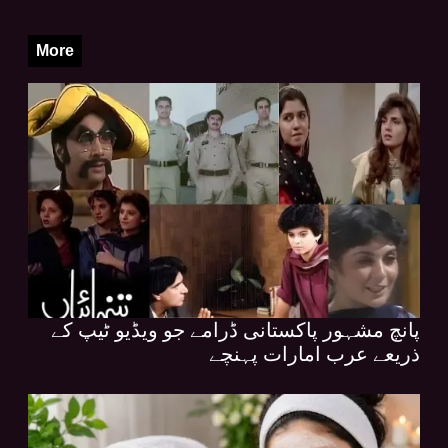
More
پانچ مشہور پاکستانی ڈرامے جو ویڈیو ٹیپ کے
ذریعے عرب امارات پہنچے