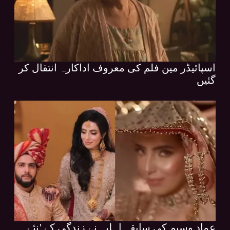
اسپائیڈر مین فلم کی معروف اداکارہ انتقال کر
گئیں
عماد وسیم کی سابقہ اہلیہ نے زندگی کے 'نئے