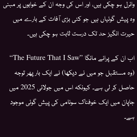
وائرل ہو چکی ہیں، اور اس کی وجہ ان کے خوابوں پر مبنی
وہ پیش گوئیاں ہیں جو کئی بڑی آفات کے بارے میں
حیرت انگیز حد تک درست ثابت ہو چکی ہیں۔
اب ان کے پرانے مانگا ”The Future That I Saw“
(وہ مستقبل جو میں نے دیکھا) نے ایک بار پھر توجہ
حاصل کر لی ہے۔ کیونکہ اس میں جولائی 2025 میں
جاپان میں ایک خوفناک سونامی کی پیش گوئی موجود
ہے۔