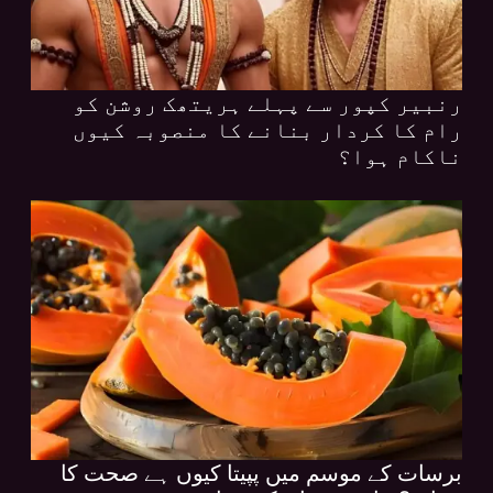
رنبیر کپور سے پہلے ہریتھک روشن کو
رام کا کردار بنانے کا منصوبہ کیوں
ناکام ہوا؟
برسات کے موسم میں پپیتا کیوں ہے صحت کا