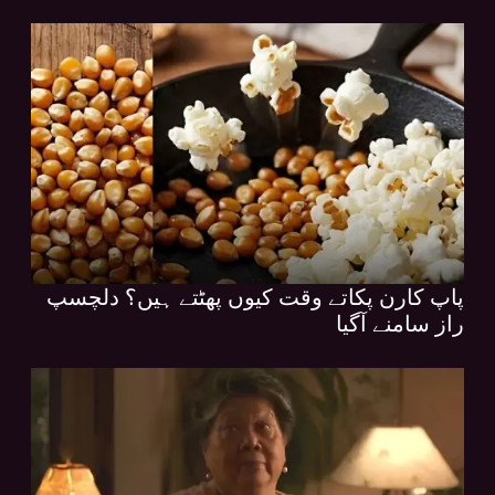
پاپ کارن پکاتے وقت کیوں پھٹتے ہیں؟ دلچسپ
راز سامنے آگیا