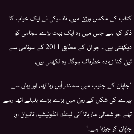
کتاب کے مکمل ورژن میں، تاتسوکی نے ایک خواب کا
ذکر کیا ہے جس میں وہ ایک بہت بڑے سونامی کو
دیکھتی ہیں ۔ جو ان کے مطابق 2011 کے سونامی سے
تین گنا زیادہ خطرناک ہوگا۔ وہ لکھتی ہیں،
’جاپان کے جنوب میں سمندر اُبل رہا تھا، اور وہاں سے
ہیرے کی شکل کے زون میں بڑے بڑے بلبلے اٹھ رہے
تھے جو شمالی ماریانا آئی لینڈز، انڈونیشیا، تائیوان اور
جاپان کو جوڑتا ہے۔‘