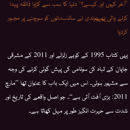
’آخر کیوں اور کیسے؟‘ دنیا کا سب سے کڑوا ذائقہ پیدا
کرنے والی پھپھوندی نے سائنسدانوں کو سوچنے پر مجبور
کردیا
یہی کتاب 1995 کے کوبے زلزلے اور 2011 کے مشرقی
جاپان کے تباہ کن سونامی کی پیش گوئی کرنے کی وجہ
سے مشہور ہوئی۔ اس میں ایک باب کا عنوان تھا ”مارچ
2011: بڑی آفت آتی ہے“۔ جو اصل واقعے کی تاریخ اور
شدت سے حیرت انگیز طور پر میل کھاتا ہے۔