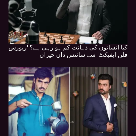
کیا انسانوں کی ذہانت کم ہو رہی ہے؟ 'ریورس
فلن ایفیکٹ' سے سائنس دان حیران