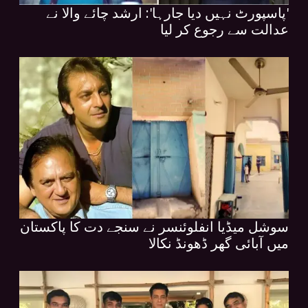
'پاسپورٹ نہیں دیا جارہا': ارشد چائے والا نے
عدالت سے رجوع کر لیا
سوشل میڈیا انفلوئنسر نے سنجے دت کا پاکستان
میں آبائی گھر ڈھونڈ نکالا