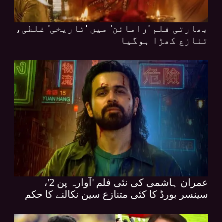
بھارتی فلم 'رامائن' میں 'تاریخی' غلطی،
تنازع کھڑا ہوگیا
عمران ہاشمی کی نئی فلم 'آوارہ پن 2'،
سینسر بورڈ کا کئی متنازع سین نکالنے کا حکم