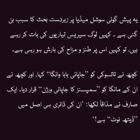
یہ پیش گوئی سوشل میڈیا پر زبردست بحث کا سبب بن
گئی ہے ۔ کہیں لوگ سیریس تیاریوں کی بات کر رہے
ہیں، تو کہیں اس پر طنز و مزاح کی بارش ہو رہی ہے۔
کچھ نے تاتسوکی کو ”جاپانی بابا وانگا“ کہا، اور کچھ نے
ان کے مانگا کو ”سمپسنز کا جاپانی ورژن“ قرار دیا۔ ایک
صارف نے مذاقاً لکھا: ’ان کی ڈائری ہی اصل میں
”ڈیتھ نوٹ“ ہے!‘