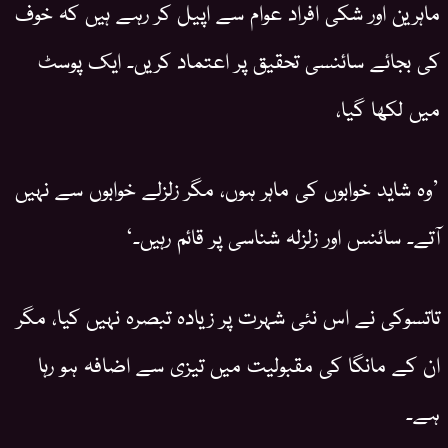
ماہرین اور شکی افراد عوام سے اپیل کر رہے ہیں کہ خوف
کی بجائے سائنسی تحقیق پر اعتماد کریں۔ ایک پوسٹ
میں لکھا گیا،
’وہ شاید خوابوں کی ماہر ہوں، مگر زلزلے خوابوں سے نہیں
آتے۔ سائنس اور زلزلہ شناسی پر قائم رہیں۔‘
تاتسوکی نے اس نئی شہرت پر زیادہ تبصرہ نہیں کیا، مگر
ان کے مانگا کی مقبولیت میں تیزی سے اضافہ ہو رہا
ہے۔