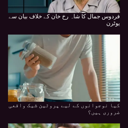
فردوس جمال کا شاہ رخ خان کے خلاف بیان سے
یوٹرن
کیا نوجوانوں کے لیے پروٹین شیک واقعی
ضروری ہیں؟