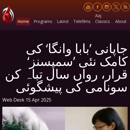
Aaj
Home
Programs
Latest
Telefilms
Classics
About
جاپانی ’بابا وانگا‘ کی
کامک نئی ’سمپسنز‘
قرار، رواں سال تباہ کن
سونامی کی پیشگوئی
Web Desk
15 Apr 2025