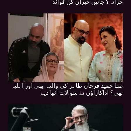
خزانہ؟ جانیں حیران کن فوائد
صبا حمید فرحان طاہر کی والدہ بھی اور اہلیہ
بھی؟ اداکاراؤں نے سوالات اٹھا دیے